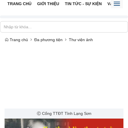
TRANG CHỦ
GIỚI THIỆU
TIN TỨC - SỰ KIỆN
VĂN BẢN 
Toggl
naviga
Trang chủ
Đa phương tiện
Thư viện ảnh
Ⓒ Cổng TTĐT Tỉnh Lạng Sơn