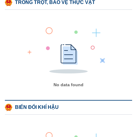
TRỒNG TRỌT, BẢO VỆ THỰC VẬT
No data found
BIẾN ĐỔI KHÍ HẬU