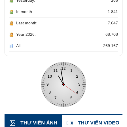
Yesterday:
268
In month:
1.841
Last month:
7.647
Year 2026:
68.708
All:
269.167
THƯ VIỆN ẢNH
THƯ VIỆN VIDEO