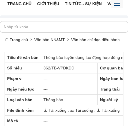
TRANG CHỦ
GIỚI THIỆU
TIN TỨC - SỰ KIỆN
VĂN BẢN 
Toggl
naviga
Trang chủ
Văn bản NN&MT
Văn bản chỉ đạo điều hành
Tiêu đề văn bản
Thông báo tuyển dụng lao động hợp đồng năm 
Số hiệu
362/TB-VPĐKĐĐ
Cơ quan ban 
Phạm vi
---
Ngày ban hàn
Ngày hiệu lực
---
Trạng thái
Loại văn bản
Thông báo
Người ký
File đính kèm
Tải xuống
,
Tải xuống
,
Tải xuống
Mô tả
---