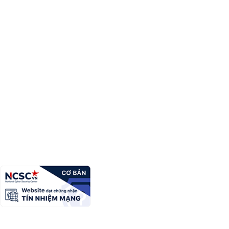
Sở Nông nghiệp và Môi trường tỉnh Lạng Sơn
Giấy phép số:
20 / GP-TTĐT ngày 12/03/2015 của Cục phát
thanh, truyền hình và điện tử thông tin Cơ quan thường trực: Văn
phòng Ủy ban nhân dân tỉnh Lạng Sơn.
Chịu trách nhiệm:
Ông Nguyễn Hữu Chiến - Giám đốc Sở
Địa chỉ:
Trụ sở 1: Số 118 đường Ba Sơn, phường Tam Thanh, tỉnh
Lạng Sơn/Trụ Sở 2: Số 05 đường Lý Thái Tổ, phường Đông Kinh,
tỉnh Lạng Sơn
Điện thoại:
(084-0205) 3870327/(084-0205) 3870353
Fax:
(084-0205) 3870327/(084-0205) 3870353
Email:
stnmt@langson.gov.vn/sonnptnt@langson.gov.vn
Copyright Ⓒ Cổng thông tin điện tử tỉnh Lạng Sơn. All Rights