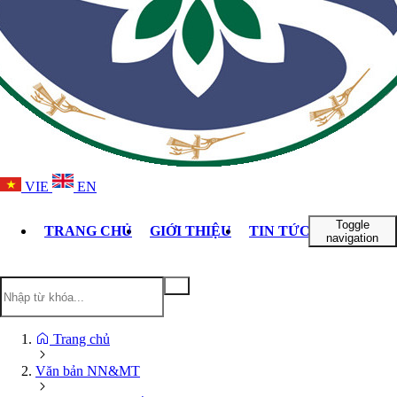
VIE
EN
Toggle
TRANG CHỦ
GIỚI THIỆU
TIN TỨC - SỰ KIỆN
navigation
Trang chủ
Văn bản NN&MT