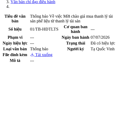
Văn bản chỉ đạo điều hành
Tiêu đề văn
Thông báo Về việc Mời chào giá mua thanh lý tài
bản
sản phế liệu từ thanh lý tài sản
Cơ quan ban
Số hiệu
01/TB-HĐTLTS
---
hành
Phạm vi
---
Ngày ban hành
07/07/2026
Ngày hiệu lực
---
Trạng thái
Đã có hiệu lực
Loại văn bản
Thông báo
Người ký
Tạ Quốc Vinh
File đính kèm
Tải xuống
Mô tả
---
Xem trước file