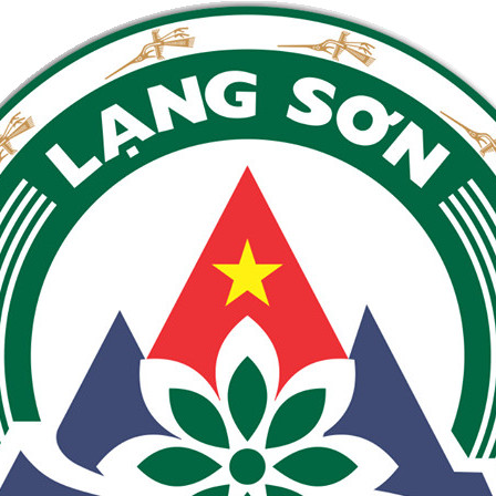
ch sử
doanh
ộng
 tạo
rí tuệ
m
kinh
thống
ường