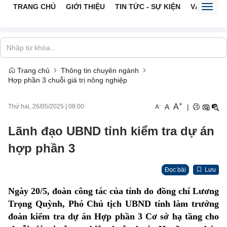
TRANG CHỦ
GIỚI THIỆU
TIN TỨC - SỰ KIỆN
VĂN BẢN 
Toggl
naviga
Trang chủ
Thông tin chuyên ngành
Hợp phần 3 chuỗi giá trị nông nghiệp
+
A
-
A
|
Thứ hai, 26/05/2025
|
08:00
A
Lãnh đạo UBND tỉnh kiểm tra dự án
hợp phần 3
Đọc bài
Lưu
Ngày 20/5, đoàn công tác của tỉnh do đồng chí Lương
Trọng Quỳnh, Phó Chủ tịch UBND tỉnh làm trưởng
đoàn kiểm tra dự án Hợp phần 3 Cơ sở hạ tầng cho