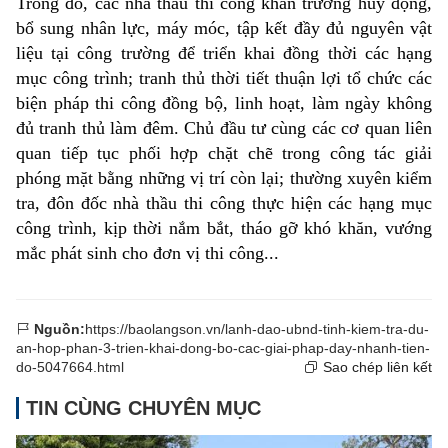
Trong đó, các nhà thầu thi công khẩn trương huy động,
bổ sung nhân lực, máy móc, tập kết đầy đủ nguyên vật
liệu tại công trường để triển khai đồng thời các hạng
mục công trình; tranh thủ thời tiết thuận lợi tổ chức các
biện pháp thi công đồng bộ, linh hoạt, làm ngày không
đủ tranh thủ làm đêm. Chủ đầu tư cùng các cơ quan liên
quan tiếp tục phối hợp chặt chẽ trong công tác giải
phóng mặt bằng những vị trí còn lại; thường xuyên kiểm
tra, đôn đốc nhà thầu thi công thực hiện các hạng mục
công trình, kịp thời nắm bắt, tháo gỡ khó khăn, vướng
mắc phát sinh cho đơn vị thi công...
Nguồn:
https://baolangson.vn/lanh-dao-ubnd-tinh-kiem-tra-du-
an-hop-phan-3-trien-khai-dong-bo-cac-giai-phap-day-nhanh-tien-
do-5047664.html
Sao chép liên kết
TIN CÙNG CHUYÊN MỤC