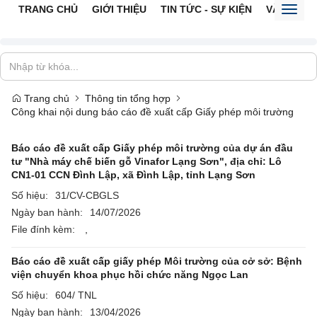
TRANG CHỦ
GIỚI THIỆU
TIN TỨC - SỰ KIỆN
VĂN BẢN 
Toggl
naviga
Trang chủ
Thông tin tổng hợp
Công khai nội dung báo cáo đề xuất cấp Giấy phép môi trường
Báo cáo đề xuất cấp Giấy phép môi trường của dự án đầu
tư "Nhà máy chế biến gỗ Vinafor Lạng Sơn", địa chỉ: Lô
CN1-01 CCN Đình Lập, xã Đình Lập, tỉnh Lạng Sơn
Số hiệu:
31/CV-CBGLS
Ngày ban hành:
14/07/2026
File đính kèm:
,
Báo cáo đề xuất cấp giấy phép Môi trường của cở sở: Bệnh
viện chuyển khoa phục hồi chức năng Ngọc Lan
Số hiệu:
604/ TNL
Ngày ban hành:
13/04/2026