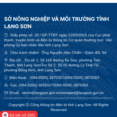
SỞ NÔNG NGHIỆP VÀ MÔI TRƯỜNG TỈNH
LẠNG SƠN
Giấy phép số:
20 / GP-TTĐT ngày 12/03/2015 của Cục phát
thanh, truyền hình và điện tử thông tin Cơ quan thường trực: Văn
phòng Ủy ban nhân dân tỉnh Lạng Sơn.
Chịu trách nhiệm:
Ông Nguyễn Hữu Chiến - Giám đốc Sở
Địa chỉ:
Trụ sở 1: Số 118 đường Ba Sơn, phường Tam
Thanh, tỉnh Lạng Sơn/Trụ Sở 2: Số 05 đường Lý Thái Tổ,
phường Đông Kinh, tỉnh Lạng Sơn
Điện thoại:
(084-0205) 3870327/(084-0205) 3870353
Fax:
(084-0205) 3870327/(084-0205) 3870353
Email:
stnmt@langson.gov.vn/sonnptnt@langson.gov.vn
Copyright Ⓒ Cổng thông tin điện tử tỉnh Lạng Sơn. All Rights
Reserved
Đã kết nối EMC