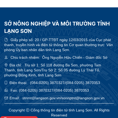
SỞ NÔNG NGHIỆP VÀ MÔI TRƯỜNG TỈNH
LẠNG SƠN
Giấy phép số:
20 / GP-TTĐT ngày 12/03/2015 của Cục phát
thanh, truyền hình và điện tử thông tin Cơ quan thường trực: Văn
phòng Ủy ban nhân dân tỉnh Lạng Sơn.
Chịu trách nhiệm:
Ông Nguyễn Hữu Chiến - Giám đốc Sở
Địa chỉ:
Trụ sở 1: Số 118 đường Ba Sơn, phường Tam
Thanh, tỉnh Lạng Sơn/Trụ Sở 2: Số 05 đường Lý Thái Tổ,
phường Đông Kinh, tỉnh Lạng Sơn
Điện thoại:
(084-0205) 3870327/(084-0205) 3870353
Fax:
(084-0205) 3870327/(084-0205) 3870353
Email:
stnmt@langson.gov.vn/sonnptnt@langson.gov.vn
Copyright Ⓒ Cổng thông tin điện tử tỉnh Lạng Sơn. All Rights
Reserved