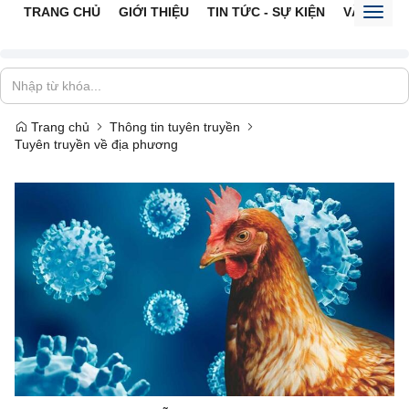
TRANG CHỦ
GIỚI THIỆU
TIN TỨC - SỰ KIỆN
VĂN BẢN 
Toggl
naviga
Trang chủ
Thông tin tuyên truyền
Tuyên truyền về địa phương