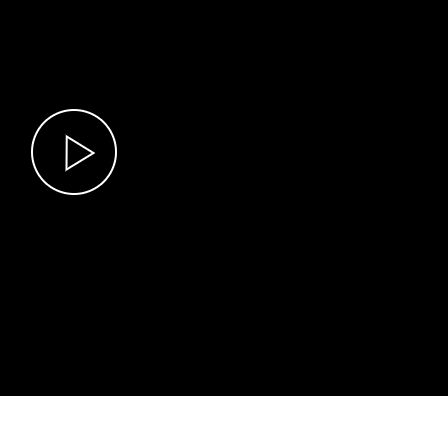
gày Sở hữu trí tuệ thế giới (26/4)
Play
p và Môi trường
Video