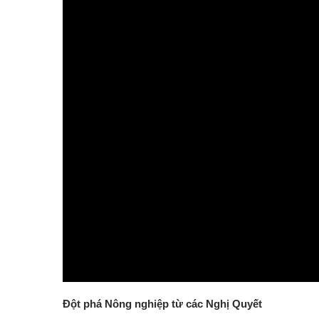
Đường dây nóng
Tuyển dụng
Ngày Sáng tạo và Đổi mới sáng tạo thế giới (21/4) và N
Luật Đất đai năm 2024
Văn bản pháp quy
Danh sách tự công bố sản phẩm
Thông báo hoạt động sản xuất kinh doanh
Kỷ niệm 80 năm Ngày truyền thống Ngành Nông nghiệ
ocop tỉnh lạng sơn
Nông nghiệp thông minh
Đột phá Nông nghiệp từ các Nghị Quyết