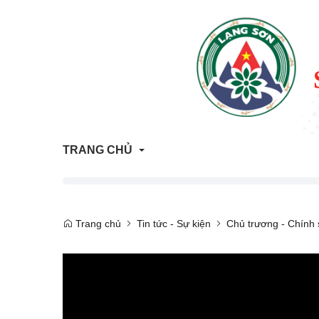
TRANG CHỦ
Thông tin Quy hoạch - Kế hoạch sử dụng đất
Trang chủ
Tin tức - Sự kiện
Chủ trương - Chính
ATTP Lạng Sơn
Trả lời vướng mắc người dân, doanh nghiệp
Trang tham vấn đánh giá tác động môi trường