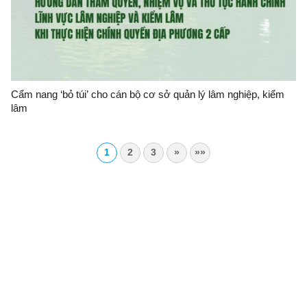
Cẩm nang ‘bỏ túi’ cho cán bộ cơ sở quản lý lâm nghiệp, kiểm
lâm
1
2
3
»
»»