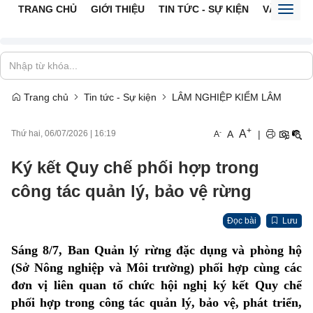
TRANG CHỦ
GIỚI THIỆU
TIN TỨC - SỰ KIỆN
VĂN BẢN 
Toggl
naviga
Trang chủ
Tin tức - Sự kiện
LÂM NGHIỆP KIỂM LÂM
+
A
-
A
|
Thứ hai, 06/07/2026
|
16:19
A
Ký kết Quy chế phối hợp trong
công tác quản lý, bảo vệ rừng
Đọc bài
Lưu
Sáng 8/7, Ban Quản lý rừng đặc dụng và phòng hộ
(Sở Nông nghiệp và Môi trường) phối hợp cùng các
đơn vị liên quan tổ chức hội nghị ký kết Quy chế
phối hợp trong công tác quản lý, bảo vệ, phát triển,