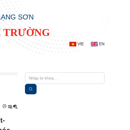
 LẠNG SƠN
I TRƯỜNG
VIE
EN
|
t-