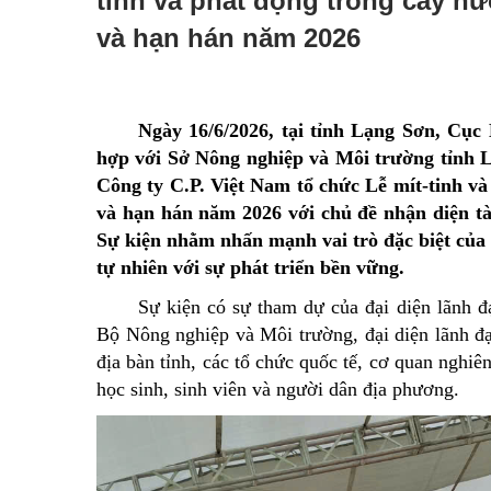
tinh và phát động trồng cây h
Đường dây nóng
và hạn hán năm 2026
Tuyển dụng
Ngày Sáng tạo và Đổi mới sáng tạo thế giới (21/4) và N
Ngày 16/6/2026, tại tỉnh Lạng Sơn, Cụ
hợp với Sở Nông nghiệp và Môi trường tỉnh
Luật Đất đai năm 2024
Văn bản pháp quy
Công ty C.P. Việt Nam tổ chức Lễ mít-tinh v
Danh sách tự công bố sản phẩm
và hạn hán năm 2026 với chủ đề nhận diện tài
Sự kiện nhằm nhấn mạnh vai trò đặc biệt của đ
Thông báo hoạt động sản xuất kinh doanh
tự nhiên với sự phát triển bền vững.
Kỷ niệm 80 năm Ngày truyền thống Ngành Nông nghiệ
Sự kiện có sự tham dự của đại diện lãnh 
Bộ Nông nghiệp và Môi trường, đại diện lãnh 
ocop tỉnh lạng sơn
địa bàn tỉnh, các tổ chức quốc tế, cơ quan nghiê
Nông nghiệp thông minh
học sinh, sinh viên và người dân địa phương.