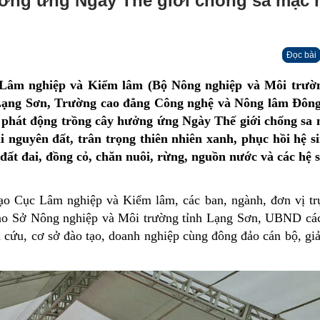
ưởng ứng Ngày Thế giới chống sa mạc 
Đọc bài
gày Sở hữu trí tuệ thế giới (26/4)
c Lâm nghiệp và Kiểm lâm (Bộ Nông nghiệp và Môi trườ
 Lạng Sơn, Trường cao đẳng Công nghệ và Nông lâm Đông
à phát động trồng cây hưởng ứng Ngày Thế giới chống sa
 nguyên đất, trân trọng thiên nhiên xanh, phục hồi hệ si
ất đai, đồng cỏ, chăn nuôi, rừng, nguồn nước và các hệ s
p và Môi trường
đạo Cục Lâm nghiệp và Kiểm lâm, các ban, ngành, đơn vị tr
đạo Sở Nông nghiệp và Môi trường tỉnh Lạng Sơn, UBND các
n cứu, cơ sở đào tạo, doanh nghiệp cùng đông đảo cán bộ, gi