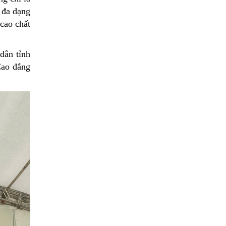
t đa dạng
 cao chất
dân tỉnh
Cao đẳng