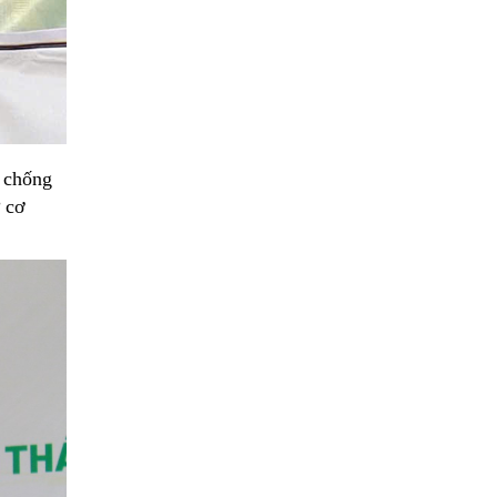
 chống
ừ cơ