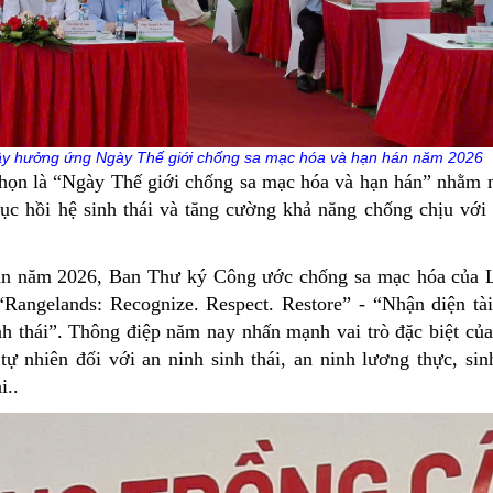
cây hưởng ứng Ngày Thế giới chống sa mạc hóa và hạn hán năm 2026
 là “Ngày Thế giới chống sa mạc hóa và hạn hán” nhằm 
hục hồi hệ sinh thái và tăng cường khả năng chống chịu với 
án năm 2026, Ban Thư ký Công ước chống sa mạc hóa của 
Rangelands: Recognize. Respect. Restore” - “Nhận diện tà
nh thái”. Thông điệp năm nay nhấn mạnh vai trò đặc biệt của
tự nhiên đối với an ninh sinh thái, an ninh lương thực, sin
i..