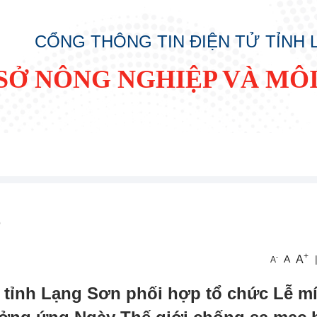
CỔNG THÔNG TIN ĐIỆN TỬ TỈNH
SỞ NÔNG NGHIỆP VÀ MÔ
p
+
A
-
A
A
tỉnh Lạng Sơn phối hợp tổ chức Lễ mí