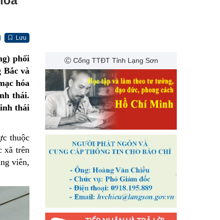
hóa
Lưu
ng) phối
Ⓒ Cổng TTĐT Tỉnh Lạng Sơn
 Bắc và
 mạc hóa
nh thái.
inh thái
ực thuộc
 xã trên
ảng viên,