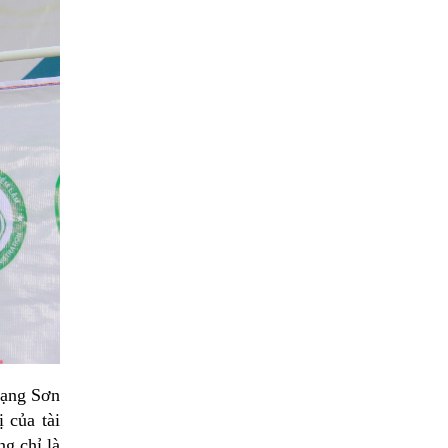
Lạng Sơn
 của tài
ng chỉ là