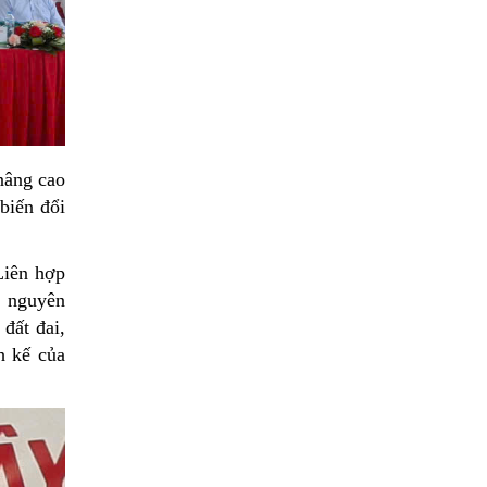
nâng cao
biến đổi
Liên hợp
i nguyên
 đất đai,
h kế của