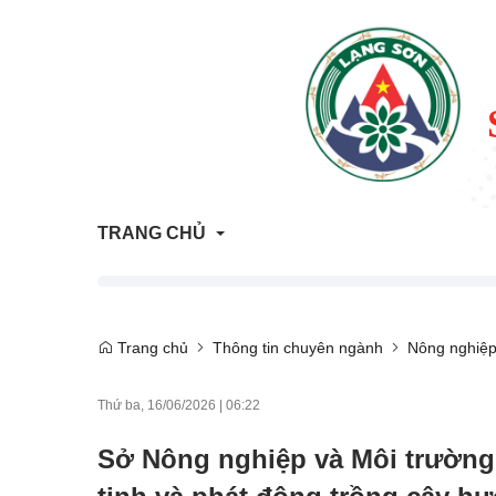
TRANG CHỦ
Thông tin Quy hoạch - Kế hoạch sử dụng đất
Trang chủ
Thông tin chuyên ngành
Nông nghiệ
ATTP Lạng Sơn
Thứ ba, 16/06/2026
|
06:22
Trả lời vướng mắc người dân, doanh nghiệp
Sở Nông nghiệp và Môi trường 
Trang tham vấn đánh giá tác động môi trường