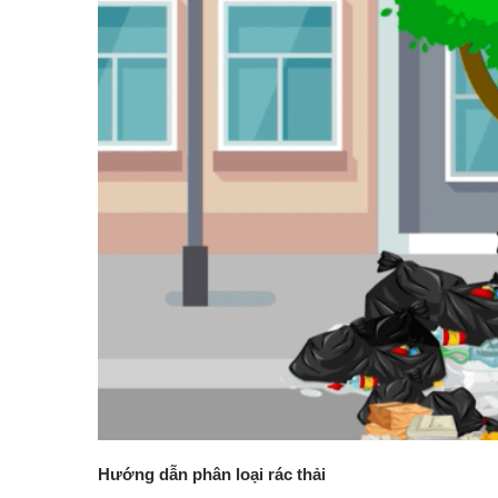
Đường dây nóng
Tuyển dụng
Ngày Sáng tạo và Đổi mới sáng tạo thế giới (21/4) và N
Luật Đất đai năm 2024
Văn bản pháp quy
Danh sách tự công bố sản phẩm
Thông báo hoạt động sản xuất kinh doanh
Kỷ niệm 80 năm Ngày truyền thống Ngành Nông nghiệ
ocop tỉnh lạng sơn
Nông nghiệp thông minh
Hướng dẫn phân loại rác thải