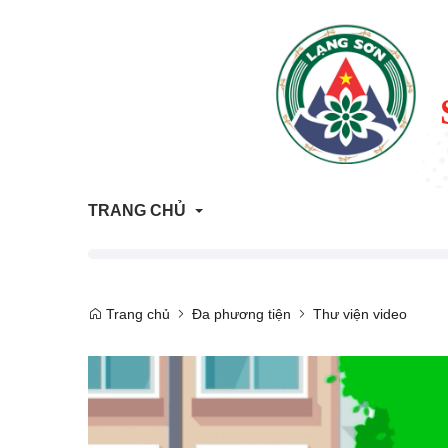
TRANG CHỦ
Thông tin Quy hoạch - Kế hoạch sử dụng đất
Trang chủ
Đa phương tiện
Thư viện video
ATTP Lạng Sơn
Trả lời vướng mắc người dân, doanh nghiệp
Trang tham vấn đánh giá tác động môi trường