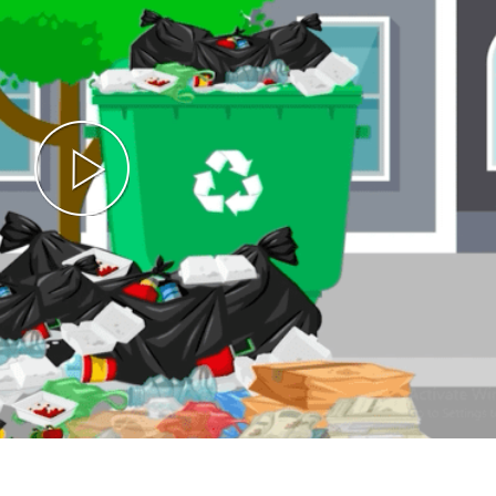
gày Sở hữu trí tuệ thế giới (26/4)
Play
p và Môi trường
Video