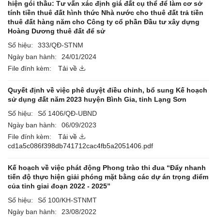
hiện gói thầu: Tư vấn xác định giá đất cụ thể để làm cơ sở
tính tiền thuê đất hình thức Nhà nước cho thuê đất trả tiền
thuê đất hàng năm cho Công ty cổ phần Đầu tư xây dựng
Hoàng Dương thuê đất để sử
Số hiệu:
333/QĐ-STNM
Ngày ban hành:
24/01/2024
File đính kèm:
Tải về
Quyết định về việc phê duyệt điều chỉnh, bổ sung Kế hoạch
sử dụng đất năm 2023 huyện Bình Gia, tỉnh Lạng Sơn
Số hiệu:
Số 1406/QĐ-UBND
Ngày ban hành:
06/09/2023
File đính kèm:
Tải về
cd1a5c086f398db741712cac4fb5a2051406.pdf
Kế hoạch về việc phát động Phong trào thi đua “Đẩy nhanh
tiến độ thực hiện giải phóng mặt bằng các dự án trọng điểm
của tỉnh giai đoạn 2022 - 2025”
Số hiệu:
Số 100/KH-STNMT
Ngày ban hành:
23/08/2022