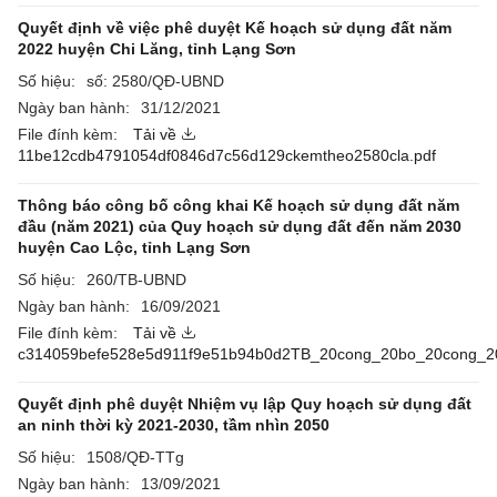
Quyết định về việc phê duyệt Kế hoạch sử dụng đất năm
2022 huyện Chi Lăng, tỉnh Lạng Sơn
Số hiệu:
số: 2580/QĐ-UBND
Ngày ban hành:
31/12/2021
File đính kèm:
Tải về
11be12cdb4791054df0846d7c56d129ckemtheo2580cla.pdf
Thông báo công bố công khai Kế hoạch sử dụng đất năm
đầu (năm 2021) của Quy hoạch sử dụng đất đến năm 2030
huyện Cao Lộc, tỉnh Lạng Sơn
Số hiệu:
260/TB-UBND
Ngày ban hành:
16/09/2021
File đính kèm:
Tải về
c314059befe528e5d911f9e51b94b0d2TB_20cong_20bo_20cong_2
Quyết định phê duyệt Nhiệm vụ lập Quy hoạch sử dụng đất
an ninh thời kỳ 2021-2030, tầm nhìn 2050
Số hiệu:
1508/QĐ-TTg
Ngày ban hành:
13/09/2021