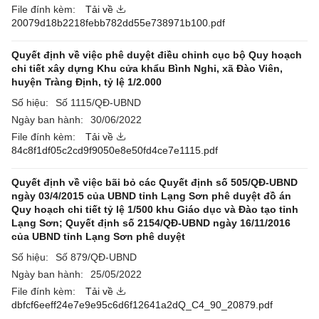
File đính kèm:
Tải về
20079d18b2218febb782dd55e738971b100.pdf
Quyết định về việc phê duyệt điều chỉnh cục bộ Quy hoạch
chi tiết xây dựng Khu cửa khẩu Bình Nghi, xã Đào Viên,
huyện Tràng Định, tỷ lệ 1/2.000
Số hiệu:
Số 1115/QĐ-UBND
Ngày ban hành:
30/06/2022
File đính kèm:
Tải về
84c8f1df05c2cd9f9050e8e50fd4ce7e1115.pdf
Quyết định về việc bãi bỏ các Quyết định số 505/QĐ-UBND
ngày 03/4/2015 của UBND tỉnh Lạng Sơn phê duyệt đồ án
Quy hoạch chi tiết tỷ lệ 1/500 khu Giáo dục và Đào tạo tỉnh
Lạng Sơn; Quyết định số 2154/QĐ-UBND ngày 16/11/2016
của UBND tỉnh Lạng Sơn phê duyệt
Số hiệu:
Số 879/QĐ-UBND
Ngày ban hành:
25/05/2022
File đính kèm:
Tải về
dbfcf6eeff24e7e9e95c6d6f12641a2dQ_C4_90_20879.pdf