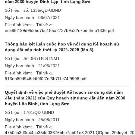
năm 2030 huyện Đình Lập, tỉnh Lạng Sơn
Số hiệu:
số: 1336/QĐ-UBND
Ngày ban hành:
06/07/2021
File đính kèm:
Tải về
ec585f199d9535e7be185a2737b9a32ekemtheo1336.pdf
Thông báo kết luận cuộc họp về nội dung Kế hoạch sử
dụng đất cấp tỉnh thời kỳ 2021-2025 (lần 3)
Số hiệu:
Số: 96 /TB-STNMT
Ngày ban hành:
21/05/2021
File đính kèm:
Tải về
913eb80d946ddf9f0f7ef3b7f1c74f9996.pdf
Quyết định về việc phê duyệt Kế hoạch sử dụng đất năm
đầu (năm 2021) của Quy hoạch sử dụng đất đến năm 2030
huyện Lộc Bình, tỉnh Lạng Sơn
Số hiệu:
1701/QĐ-UBND
Ngày ban hành:
25/08/2011
File đính kèm:
Tải về
4750cb3d3d44ca354d03676bbe7ab01e8.2021.QDphe_20duyet_20