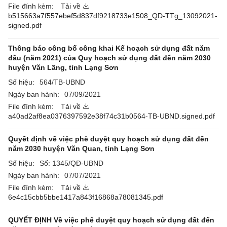
File đính kèm:
Tải về
b515663a7f557ebef5d837df9218733e1508_QD-TTg_13092021-
signed.pdf
Thông báo công bố công khai Kế hoạch sử dụng đất năm
đầu (năm 2021) của Quy hoạch sử dụng đất đến năm 2030
huyện Văn Lãng, tỉnh Lạng Sơn
Số hiệu:
564/TB-UBND
Ngày ban hành:
07/09/2021
File đính kèm:
Tải về
a40ad2af8ea0376397592e38f74c31b0564-TB-UBND.signed.pdf
Quyết định về việc phê duyệt quy hoạch sử dụng đất đến
năm 2030 huyện Văn Quan, tỉnh Lạng Sơn
Số hiệu:
Số: 1345/QĐ-UBND
Ngày ban hành:
07/07/2021
File đính kèm:
Tải về
6e4c15cbb5bbe1417a843f16868a78081345.pdf
QUYẾT ĐỊNH Về việc phê duyệt quy hoạch sử dụng đất đến