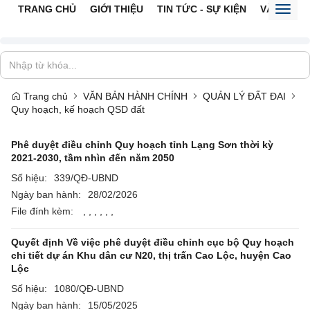
TRANG CHỦ
GIỚI THIỆU
TIN TỨC - SỰ KIỆN
VĂN BẢN 
Toggl
naviga
Trang chủ
VĂN BẢN HÀNH CHÍNH
QUẢN LÝ ĐẤT ĐAI
Quy hoạch, kế hoạch QSD đất
Phê duyệt điều chỉnh Quy hoạch tỉnh Lạng Sơn thời kỳ
2021-2030, tầm nhìn đến năm 2050
Số hiệu:
339/QĐ-UBND
Ngày ban hành:
28/02/2026
File đính kèm:
,
,
,
,
,
,
Quyết định Về việc phê duyệt điều chỉnh cục bộ Quy hoạch
chi tiết dự án Khu dân cư N20, thị trấn Cao Lộc, huyện Cao
Lộc
Số hiệu:
1080/QĐ-UBND
Ngày ban hành:
15/05/2025