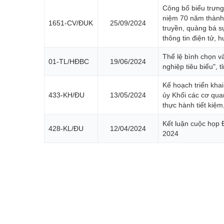
Đường dây nóng
Công bố biểu trưng
niệm 70 năm thành 
1651-CV/ĐUK
25/09/2024
Tuyển dụng
truyền, quảng bá s
thông tin điện tử, 
Ngày Sáng tạo và Đổi mới sáng tạo thế giới (21/4) và N
Thể lệ bình chọn v
01-TL/HĐBC
19/06/2024
nghiệp tiêu biểu", 
Luật Đất đai năm 2024
Văn bản pháp quy
Kế hoạch triển kha
Danh sách tự công bố sản phẩm
433-KH/ĐU
13/05/2024
ủy Khối các cơ qua
thực hành tiết kiệm
Thông báo hoạt động sản xuất kinh doanh
Kết luận cuộc họp
428-KL/ĐU
12/04/2024
Kỷ niệm 80 năm Ngày truyền thống Ngành Nông nghiệ
2024
ocop tỉnh lạng sơn
Nông nghiệp thông minh