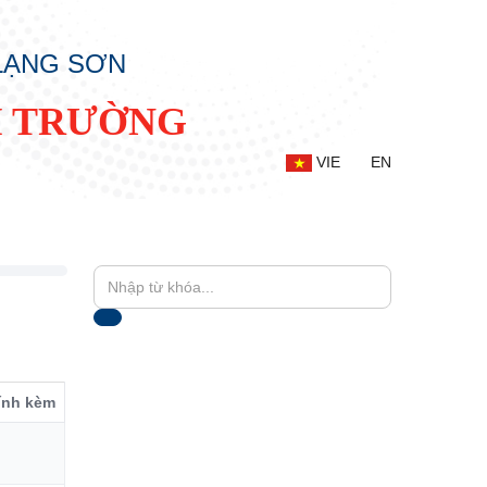
 LẠNG SƠN
I TRƯỜNG
VIE
EN
đính kèm