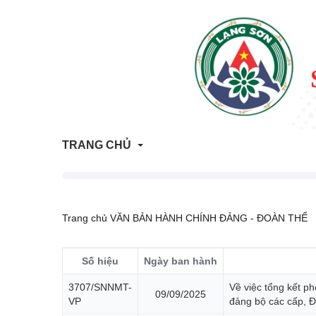
TRANG CHỦ
Thông tin Quy hoạch - Kế hoạch sử dụng đất
Trang chủ
VĂN BẢN HÀNH CHÍNH
ĐẢNG - ĐOÀN THỂ
ATTP Lạng Sơn
Số hiệu
Ngày ban hành
Trả lời vướng mắc người dân, doanh nghiệp
3707/SNNMT-
Về việc tổng kết ph
09/09/2025
Trang tham vấn đánh giá tác động môi trường
VP
đảng bộ các cấp, Đ