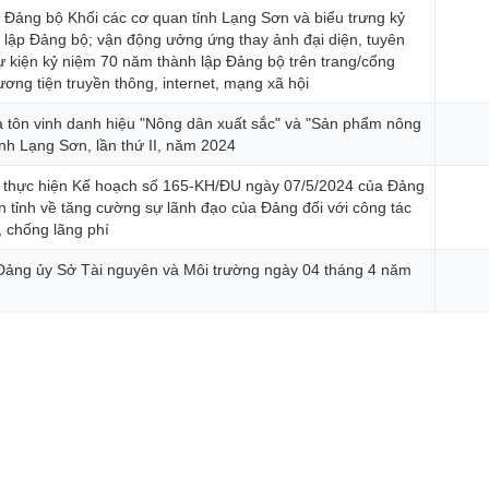
 Đảng bộ Khối các cơ quan tỉnh Lạng Sơn và biểu trưng kỷ
lập Đảng bộ; vận động ưởng ứng thay ảnh đại diện, tuyên
ự kiện kỷ niệm 70 năm thành lập Đảng bộ trên trang/cổng
hương tiện truyền thông, internet, mạng xã hội
gày Sở hữu trí tuệ thế giới (26/4)
à tôn vinh danh hiệu "Nông dân xuất sắc" và "Sản phẩm nông
tỉnh Lạng Sơn, lần thứ II, năm 2024
i thực hiện Kế hoạch số 165-KH/ĐU ngày 07/5/2024 của Đảng
n tỉnh về tăng cường sự lãnh đạo của Đảng đối với công tác
, chống lãng phí
 Đảng ủy Sở Tài nguyên và Môi trường ngày 04 tháng 4 năm
p và Môi trường