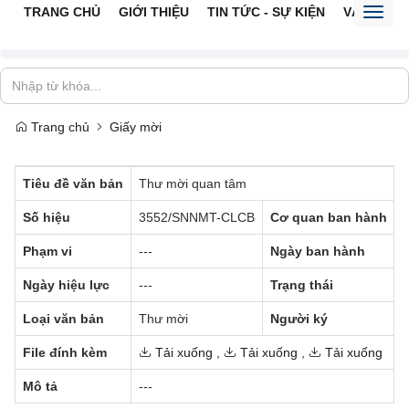
TRANG CHỦ
GIỚI THIỆU
TIN TỨC - SỰ KIỆN
VĂN BẢN 
Toggl
naviga
Trang chủ
Giấy mời
Tiêu đề văn bản
Thư mời quan tâm
Số hiệu
3552/SNNMT-CLCB
Cơ quan ban hành
-
Phạm vi
---
Ngày ban hành
Ngày hiệu lực
---
Trạng thái
Đ
Loại văn bản
Thư mời
Người ký
-
File đính kèm
Tải xuống
,
Tải xuống
,
Tải xuống
Mô tả
---