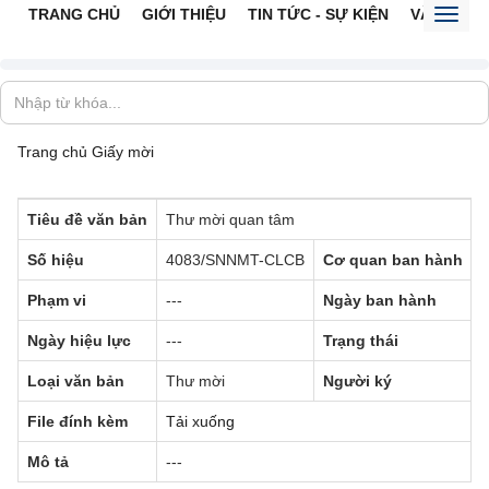
TRANG CHỦ
GIỚI THIỆU
TIN TỨC - SỰ KIỆN
VĂN BẢN 
Toggl
naviga
Trang chủ
Giấy mời
Tiêu đề văn bản
Thư mời quan tâm
Số hiệu
4083/SNNMT-CLCB
Cơ quan ban hành
-
Phạm vi
---
Ngày ban hành
Ngày hiệu lực
---
Trạng thái
Đ
Loại văn bản
Thư mời
Người ký
File đính kèm
Tải xuống
Mô tả
---