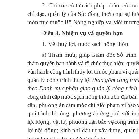
2
.
Chi cục có tư cách pháp nhân, có con 
chỉ đạo, quản lý của Sở; đồng thời chịu sự 
môn trực thuộc Bộ Nông nghiệp và Môi trường
Điều
3
. Nhiệm vụ và quyền hạn
1. Về thuỷ lợi, nước sạch nông thôn
a) Tham mưu, giúp
Gi
á
m
đ
ốc
Sở tr
ì
nh
thẩm
quyền
ban
h
à
nh
v
à
tổ
chức
thực
hiện
:
quyế
vận
h
à
nh
c
ô
ng
tr
ì
nh
thủy
lợi
thuộc
phạm
vi
quả
quản
l
ý
c
ô
ng
tr
ì
nh
thủy
lợi
(
bao
gồm
c
ô
ng
tr
ì
n
theo
Danh
mục
ph
â
n
giao
quản
l
ý
c
ô
ng
tr
ì
nh
c
ô
ng
tr
ì
nh
cấp
n
ư
ớc
sạch
n
ô
ng
th
ô
n
tr
ê
n
đ
ịa
b
à
n
cận
,
ph
ươ
ng
á
n
cắm
mốc
chỉ
giới
phạm
vi
bảo
qu
á
tr
ì
nh
thi
c
ô
ng
,
ph
ươ
ng
á
n
ứng
ph
ó
với
t
ì
n
lực
l
ư
ợng
,
vật
t
ư,
ph
ươ
ng
tiện
bảo
vệ
c
ô
ng
tr
ì
nh
lợi
nội
đ
ồng
;
kinh
ph
í đ
ầu
t
ư
x
â
y
dựng
,
quản
l
n
ô
ng
th
ô
n
do
đ
ịa
ph
ươ
ng
quản
l
ý;