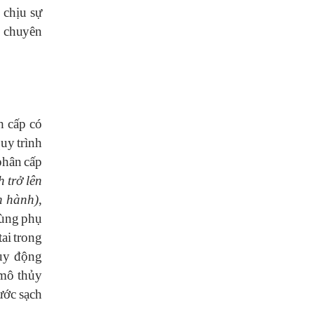
 chịu sự
n chuyên
h
cấp
c
ó
quy
tr
ì
nh
ph
â
n
cấp
h
trở
l
ê
n
n
h
à
nh
)
,
ù
ng
phụ
tai
trong
uy
đ
ộng
m
ô
thủy
ư
ớc
sạch