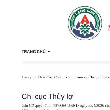
TRANG CHỦ
Thông tin Quy hoạch - Kế hoạch sử dụng đất
Trang chủ
Giới thiệu
Chức năng, nhiệm vụ
Chi cục Thủy 
ATTP Lạng Sơn
Chi cục Thủy lợi
Trả lời vướng mắc người dân, doanh nghiệp
Trang tham vấn đánh giá tác động môi trường
Căn Cứ quyết định
737/QĐ-UBND ngày 22/4/2026 của UB