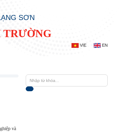
 LẠNG SƠN
I TRƯỜNG
VIE
EN
ghiệp và