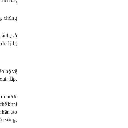
thi
ê
n
tai
;
g
,
chống
h
à
nh
,
sử
du
lịch
;
ảo
hộ
vệ
oạt
;
lập
,
ồn
n
ư
ớc
chế
khai
nh
â
n
tạo
ê
n
s
ô
ng
,