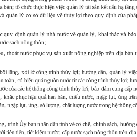
ịa
b
à
n
;
tổ
chức
thực
hiện
việc
quản
l
ý
t
à
i
sản
kết
cấu
hạ
tầng
v
à
quản
l
ý
c
ơ
sở
dữ
liệu
về
thủy
lợi
theo
quy
đ
ịnh
của
ph
á
á
c
quy
đ
ịnh
quản
l
ý
nh
à
n
ư
ớc
về
quản
l
ý,
khai
th
á
c
v
à
bảo
ư
ớc
sạch
n
ô
ng
th
ô
n
;
ê
u
,
tho
á
t
n
ư
ớc
phục
vụ
sản
xuất
n
ô
ng
nghiệp
tr
ê
n
đ
ịa
b
à
n
bồi
lắng
,
x
ó
i
lở
c
ô
ng
tr
ì
nh
thủy
lợi
;
h
ư
ớng
dẫn
,
quản
l
ý
việ
an
to
à
n
,
c
ó
hiệu
quả
nguồn
n
ư
ớc
từ
c
á
c
c
ô
ng
tr
ì
nh
thủy
lợi
;
h
ư
ư
ớc
của
c
á
c
hệ
thống
c
ô
ng
tr
ì
nh
thủy
lợi
;
bảo
đ
ảm
cung
cấp
n
g
,
khắc
phục
hậu
quả
hạn
h
á
n
,
thiếu
n
ư
ớc
,
ngập
lụt
, ú
ng
tr
ê
á
n
,
ngập
lụt
, ú
ng
,
số
l
ư
ợng
,
chất
l
ư
ợng
n
ư
ớc
trong
hệ
thống
c
ng
,
tr
ì
nh
Ủy
ban
nh
â
n
d
â
n
tỉnh
về
c
ơ
chế
,
ch
í
nh
s
á
ch
,
h
ư
ớng
ư
ới
ti
ê
n
tiến
,
tiết
kiệm
n
ư
ớc
;
cấp
n
ư
ớc
sạch
n
ô
ng
th
ô
n
tr
ê
n
đ
ịa