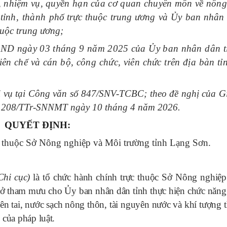
 nhiệm vụ, quyền hạn của cơ quan chuyên môn về nông
tỉnh, thành phố
trực thuộc trung ương và Ủy ban nhân
huộc trung ương;
ND ngày 03 tháng 9 năm 2025 của Ủy ban nhân dân t
ên chế và cán bộ, công chức, viên chức trên địa bàn t
i vụ tại Công văn số 847/SNV-TCBC; theo đề nghị của 
ố 208/TTr-SNNMT ngày 10 tháng 4 năm 2026
.
QUYẾT ĐỊNH:
c thuộc Sở Nông nghiệp và Môi trường tỉnh Lạng Sơn.
 Chi cục)
là tổ chức hành chính trực thuộc Sở Nông nghiệ
ở tham mưu cho Ủy ban nhân dân tỉnh thực hiện chức năng
iên tai, nước sạch nông thôn, tài nguyên nước và khí tượng 
 của pháp luật
.