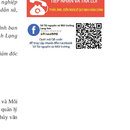
 nghiệp
 dân xã,
ỉnh ban
ỉnh Lạng
Giám đốc
p và Môi
 quản lý
thủy văn