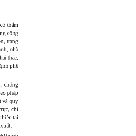
c
ó
thẩm
ng
c
ô
ng
ện
,
trang
ì
nh
,
nh
à
hai
th
á
c
,
đ
ịnh
ph
ê
g
,
chống
heo
ph
á
p
t
v
à
quy
trực
,
chỉ
thi
ê
n
tai
xuất
;