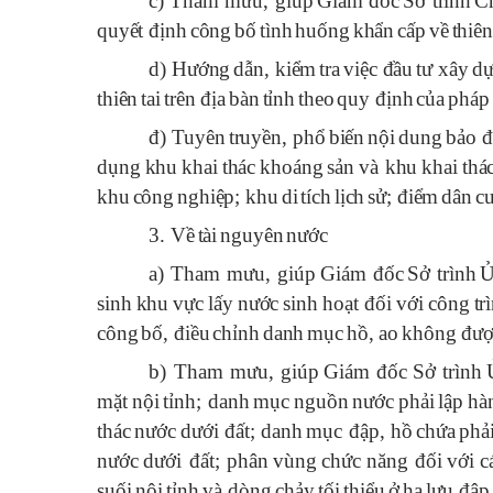
c)
Tham mưu, giúp
Gi
á
m
đ
ốc
Sở
tr
ì
nh
C
quyết
đ
ịnh
c
ô
ng
bố
t
ì
nh
huống
khẩn
cấp
về
thi
ê
n
d) H
ư
ớng
dẫn
,
kiểm
tra
việc
đ
ầu
t
ư
x
â
y
d
thi
ê
n
tai
tr
ê
n
đ
ịa
b
à
n
tỉnh
theo
quy
đ
ịnh
của
ph
á
p
đ) Tuy
ê
n
truyền
,
phổ
biến
nội
dung
bảo
đ
dụng
khu
khai
th
á
c
kho
á
ng
sản
v
à
khu
khai
th
á
khu
c
ô
ng
nghiệp
;
khu
di
t
í
ch
lịch
sử
; đ
iểm
d
â
n
c
3.
Về
t
à
i
nguy
ê
n
n
ư
ớc
a) Tham mưu, giúp
Gi
á
m
đ
ốc
Sở
tr
ì
nh
sinh
khu
vực
lấy
n
ư
ớc
sinh
hoạt
đ
ối
với
c
ô
ng
tr
ì
c
ô
ng
bố
, đ
iều
chỉnh
danh
mục
hồ
,
ao
kh
ô
ng
đư
ợ
b) Tham mưu, giúp
Gi
á
m
đ
ốc
Sở tr
ì
nh
mặt
nội
tỉnh
;
danh
mục
nguồn
n
ư
ớc
phải
lập
h
à
th
á
c
n
ư
ớc
d
ư
ới
đ
ất
;
danh
mục
đ
ập
,
hồ
chứa
phả
n
ư
ớc
d
ư
ới
đ
ất
;
ph
â
n
v
ù
ng
chức
n
ă
ng
đ
ối
với
c
suối
nội
tỉnh
v
à
d
ò
ng
chảy
tối
thiểu
ở
hạ
l
ư
u
đ
ập