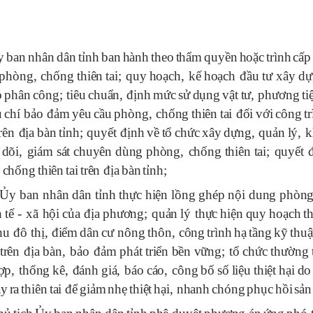
y
ban
nh
â
n
d
â
n
tỉnh
ban
h
à
nh
theo
thẩm
quyền
hoặc
tr
ì
nh
cấp
ph
ò
ng
,
chống
thi
ê
n
tai
;
quy
hoạch
,
kế
hoạch
đ
ầu
t
ư
x
â
y
dự
o
ph
â
n
c
ô
ng
;
ti
ê
u
chuẩn
, đ
ịnh
mức
sử
dụng
vật
t
ư,
ph
ươ
ng
ti
u
ch
í
bảo
đ
ảm
y
ê
u
cầu
ph
ò
ng
,
chống
thi
ê
n
tai
đ
ối
với
c
ô
ng
tr
r
ê
n
đ
ịa
b
à
n
tỉnh
;
quyết
đ
ịnh
về
tổ
chức
x
â
y
dựng
,
quản
l
ý,
k
d
õ
i
,
gi
á
m
s
á
t
chuy
ê
n
d
ù
ng
ph
ò
ng
,
chống
thi
ê
n
tai
;
quyết
,
chống
thi
ê
n
tai
tr
ê
n
đ
ịa
b
à
n
tỉnh
;
Ủy
ban
nh
â
n
d
â
n
tỉnh
thực
hiện
lồng
gh
é
p
nội
dung
ph
ò
n
h
tế
-
x
ã
hội
của
đ
ịa
ph
ươ
ng
;
quản
l
ý
thực
hiện
quy
hoạch
t
hu
đô
thị
, đ
iểm
d
â
n
c
ư
n
ô
ng
th
ô
n
,
c
ô
ng
tr
ì
nh
hạ
tầng
kỹ
thuậ
tr
ê
n
đ
ịa
b
à
n
,
bảo
đ
ảm
ph
á
t
triển
bền
vững
;
tổ
chức
th
ư
ờng
ợp
,
thống
k
ê, đá
nh
gi
á,
b
á
o
c
á
o
,
c
ô
ng
bố
số
liệu
thiệt
hại
do
ảy
ra
thi
ê
n
tai
đ
ể
giảm
nhẹ
thiệt
hại
,
nhanh
ch
ó
ng
phục
hồi
sản