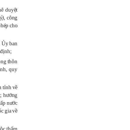
h
ê
duyệt
ý)
,
c
ô
ng
ph
é
p
cho
h
Ủy
ban
đ
ịnh
;
ô
ng
th
ô
n
ỉnh
,
quy
n
tỉnh
về
h
;
h
ư
ớng
cấp
n
ư
ớc
ốc
gia
về
uộc
thẩm