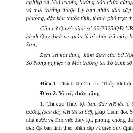
nghiệp và Môi trường hướng dẫn chức năng,
và môi trường thuộc Ủy ban nhân dân cấp 
phường, đặc khu thuộc tỉnh, thành phố trực t
Căn cứ Quyết định số 69/2025/QĐ-UB
hành Quy định về quản lý tổ chức bộ máy, bi
Sơn;
Xem xét nội dung thẩm định của Sở Nộ
Sở Nông nghiệp và Môi trường tại
Tờ trình s
Điều 1.
Thành lập
Chi cục Thủy lợi trự
Điều
2
. Vị trí
,
chức năng
1. Chi cục Thủy lợi
(sau đây viết tắt là
trường
(sau đây viết tắt là Sở)
, g
iúp Giám đốc S
nhà nước về lĩnh vực thủy lợi, phòng, chống th
trên địa bàn tỉnh theo phân cấp và theo quy định