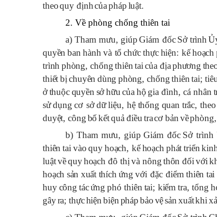
theo
quy
đ
ịnh
của
ph
á
p
luật
.
2. Về phòng chống thiên tai
a) Tham mưu, giúp
Gi
á
m
đ
ốc
Sở
tr
ì
nh
Ủ
quyền
ban
h
à
nh
v
à
tổ
chức
thực
hiện
:
kế
hoạch
tr
ì
nh
ph
ò
ng
,
chống
thi
ê
n
tai
của
đ
ịa
ph
ươ
ng
the
thiết
bị
chuy
ê
n
d
ù
ng
ph
ò
ng
,
chống
thi
ê
n
tai
;
ti
ê
ở
thuộc
quyền
sở
hữu
của
hộ
gia
đì
nh
,
c
á
nh
â
n
t
sử
dụng
c
ơ
sở
dữ
liệu
,
hệ
thống
quan
trắc
,
theo
duyệt
,
c
ô
ng
bố
kết
quả
đ
iều
tra
c
ơ
bản
về
ph
ò
ng
b)
Tham mưu, giúp
Gi
á
m
đ
ốc
Sở
trình
thi
ê
n
tai
v
à
o
quy
hoạch
,
kế
hoạch
ph
á
t
triển
kin
luật
về
quy
hoạch
đô
thị
v
à
n
ô
ng
th
ô
n
đ
ối
với
k
hoạch
sản
xuất
th
í
ch
ứng
với
đ
ặc
đ
iểm
thi
ê
n
tai
huy
c
ô
ng
t
á
c
ứng
ph
ó
thi
ê
n
tai
;
kiểm
tra
,
tổng
h
g
â
y
ra
;
thực
hiện
biện
ph
á
p
bảo
vệ
sản
xuất
khi
x