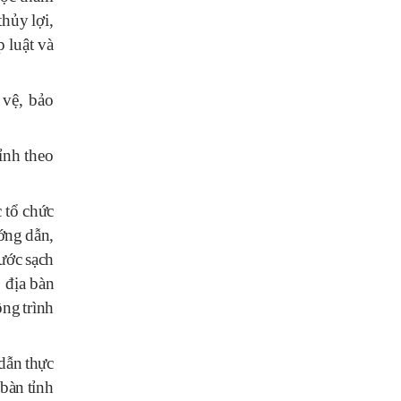
thủy
lợi
,
p
luật
v
à
vệ
,
bảo
tỉnh
theo
c
tổ
chức
ớng
dẫn
,
ư
ớc
sạch
n
đ
ịa
b
à
n
ô
ng
tr
ì
nh
dẫn
thực
b
à
n
tỉnh