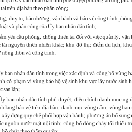
hủ
tịch
Ủy
ban
nh
â
n
d
â
n
tỉnh
ph
ê
duyệt
ph
ươ
ng
á
n
ứng
ph
ó
tai
tr
ê
n
đ
ịa
b
à
n
theo
ph
â
n
c
ô
ng
;
ựng
,
duy
tu
,
bảo
d
ư
ỡng
,
vận
h
à
nh
v
à
bảo
vệ
c
ô
ng
tr
ì
nh
ph
ò
n
luật
v
à
ph
â
n
c
ô
ng
của
Ủy
ban
nh
â
n
d
â
n
tỉnh
;
ảm
y
ê
u
cầu
ph
ò
ng
,
chống
thi
ê
n
tai
đ
ối
với
việc
quản
l
ý,
vận
c
t
à
i
nguy
ê
n
thi
ê
n
nhi
ê
n
kh
á
c
;
khu
đô
thị
; đ
iểm
du
lịch
,
khu
ư
n
ô
ng
th
ô
n
v
à
c
ô
ng
tr
ì
nh
.
Ủy
ban
nh
â
n
d
â
n
tỉnh
trong
việc
x
á
c
đ
ịnh
v
à
c
ô
ng
bố
v
ù
ng
b
nh
c
ó
phạm
vi
v
ù
ng
bảo
hộ
vệ
sinh
khu
vực
lấy
n
ư
ớc
sinh
h
c
san
lấp
;
Ủy
ban
nh
â
n
d
â
n
tỉnh
ph
ê
duyệt
, đ
iều
chỉnh
danh
mục
ngu
nh
lang
bảo
vệ
tr
ê
n
đ
ịa
b
à
n
;
danh
mục
v
ù
ng
cấm
,
v
ù
ng
hạn
i
x
â
y
dựng
quy
chế
phối
hợp
vận
h
à
nh
;
ph
ươ
ng
á
n
bổ
sung
á
c
nguồn
n
ư
ớc
mặt
nội
tỉnh
;
c
ô
ng
bố
d
ò
ng
chảy
tối
thiểu
tr
,
hồ
chứa
theo
thẩm
quyền
;