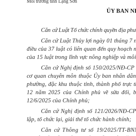
Môi trường tỉnh Lạng Sơn
Đường dây nóng
ỦY BAN N
Tuyển dụng
Căn cứ Luật Tổ chức chính quyền địa ph
Ngày Sáng tạo và Đổi mới sáng tạo thế giới (21/4) và N
Căn cứ Luật Thủy lợi ngày 01 tháng 7 
Luật Đất đai năm 2024
Văn bản pháp quy
điều của 37 luật có liên quan đến quy hoạch
Danh sách tự công bố sản phẩm
của 15 luật trong lĩnh vực nông nghiệp và m
Căn cứ Nghị định số 150/2025/NĐ-CP 
Thông báo hoạt động sản xuất kinh doanh
cơ quan chuyên môn thuộc Ủy ban nhân dân 
Kỷ niệm 80 năm Ngày truyền thống Ngành Nông nghiệ
phường, đặc khu thuộc tỉnh, thành phố trực
12 năm 2025 của Chính phủ về sửa đổi, 
ocop tỉnh lạng sơn
12/6/2025 của Chính phủ;
Nông nghiệp thông minh
Căn cứ Nghị định số 121/2026/NĐ-CP
lập, tổ chức lại, giải thể tổ chức hành chính;
Căn cứ Thông tư số 19/2025/TT-B