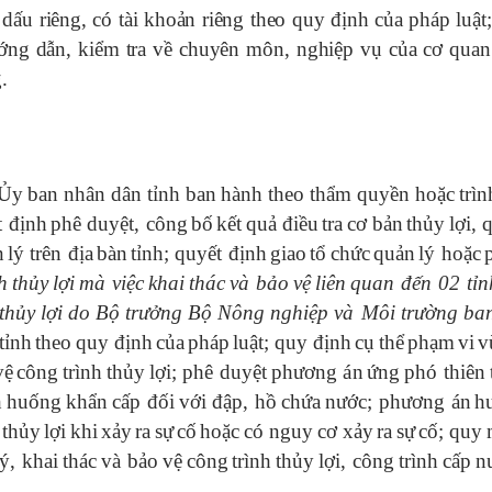
dấu riêng, có tài khoản riêng theo quy định của pháp luật;
hướng dẫn, kiểm tra về chuyên môn, nghiệp vụ của cơ qua
.
Ủy
ban
nh
â
n
d
â
n
tỉnh
ban
h
à
nh
theo
thẩm
quyền
hoặc
tr
ì
n
t
đ
ịnh
ph
ê
duyệt
,
c
ô
ng
bố
kết
quả
đ
iều
tra
c
ơ
bản
thủy
lợi
,
n
l
ý
tr
ê
n
đ
ịa
b
à
n
tỉnh
;
quyết
đ
ịnh
giao
tổ
chức
quản
l
ý
hoặc
h
thủy
lợi
m
à
việc
khai
th
á
c
v
à
bảo
vệ
li
ê
n
quan
đ
ến
02
tỉn
thủy
lợi
do
Bộ
tr
ư
ởng
Bộ
N
ô
ng
nghiệp
v
à
M
ô
i
tr
ư
ờng
ba
tỉnh
theo
quy
đ
ịnh
của
ph
á
p
luật
;
quy
đ
ịnh
cụ
thể
phạm
vi
v
vệ
c
ô
ng
tr
ì
nh
thủy
lợi
;
ph
ê
duyệt
ph
ươ
ng
á
n
ứng
ph
ó
thi
ê
n
h
huống
khẩn
cấp
đ
ối
với
đ
ập
,
hồ
chứa
n
ư
ớc
;
ph
ươ
ng
á
n
h
thủy
lợi
khi
xảy
ra
sự
cố
hoặc
c
ó
nguy
c
ơ
xảy
ra
sự
cố
;
quy
ý,
khai
th
á
c
v
à
bảo
vệ
c
ô
ng
tr
ì
nh
thủy
lợi
,
c
ô
ng
tr
ì
nh
cấp
n