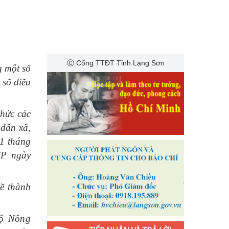
Ⓒ Cổng TTĐT Tỉnh Lạng Sơn
g một số
 số điều
hức các
dân xã,
31 tháng
CP ngày
ề thành
Bộ Nông