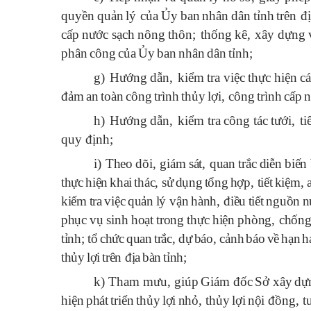
quyền
quản
l
ý
của
Ủy
ban
nh
â
n
d
â
n
tỉnh
tr
ê
n
đ
cấp
n
ư
ớc
sạch
n
ô
ng
th
ô
n
;
thống
k
ê,
x
â
y
dựng
ph
â
n
c
ô
ng
của
Ủy
ban
nh
â
n
d
â
n
tỉnh
;
g) H
ư
ớng
dẫn
,
kiểm
tra
việc
thực
hiện
c
đ
ảm
an
to
à
n
c
ô
ng
tr
ì
nh
thủy
lợi
,
c
ô
ng
tr
ì
nh
cấp
n
h) H
ư
ớng
dẫn
,
kiểm
tra
c
ô
ng
t
á
c
t
ư
ới
,
ti
quy
đ
ịnh
;
i) Theo
d
õ
i
,
gi
á
m
s
á
t
,
quan
trắc
diễn
biến
thực
hiện
khai
th
á
c
,
sử
dụng
tổng
hợp
,
tiết
kiệm
,
kiểm
tra
việc
quản
l
ý
vận
h
à
nh
, đ
iều
tiết
nguồn
n
phục
vụ
sinh
hoạt
trong
thực
hiện
ph
ò
ng
,
chốn
tỉnh
;
tổ
chức
quan
trắc
,
dự
b
á
o
,
cảnh
b
á
o
về
hạn
h
thủy
lợi
tr
ê
n
đ
ịa
b
à
n
tỉnh
;
k)
Tham mưu, giúp
Gi
á
m
đ
ốc
Sở
x
â
y
dự
hiện
ph
á
t
triển
thủy
lợi
nhỏ
,
thủy
lợi
nội
đ
ồng
,
t