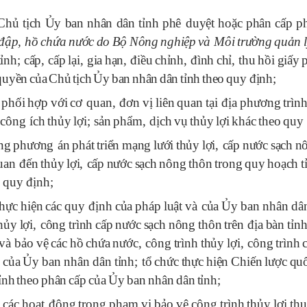
Chủ
tịch
Ủy
ban
nh
â
n
d
â
n
tỉnh
ph
ê
duyệt
hoặc
ph
â
n
cấp
p
đ
ập
,
hồ
chứa
n
ư
ớc
do
Bộ
N
ô
ng
nghiệp
v
à
M
ô
i
tr
ư
ờng
quản
l
tỉnh
;
cấp
,
cấp
lại
,
gia
hạn
, đ
iều
chỉnh
, đì
nh
chỉ
,
thu
hồi
giấy
quyền
của
Chủ
tịch
Ủy
ban
nh
â
n
d
â
n
tỉnh
theo
quy
đ
ịnh
;
ì
phối
hợp
với
c
ơ
quan
, đơ
n
vị
li
ê
n
quan
tại
đ
ịa
ph
ươ
ng
tr
ì
n
c
ô
ng
í
ch
thủy
lợi
;
sản
phẩm
,
dịch
vụ
thủy
lợi
kh
á
c
theo
quy
ng
ph
ươ
ng
á
n
ph
á
t
triển
mạng
l
ư
ới
thủy
lợi
,
cấp
n
ư
ớc
sạch
n
uan
đ
ến
thủy
lợi
,
cấp
n
ư
ớc
sạch
n
ô
ng
th
ô
n
trong
quy
hoạch
t
o
quy
đ
ịnh
;
thực
hiện
c
á
c
quy
đ
ịnh
của
ph
á
p
luật
v
à
của
Ủy
ban
nh
â
n
d
â
hủy
lợi
,
c
ô
ng
tr
ì
nh
cấp
n
ư
ớc
sạch
n
ô
ng
th
ô
n
tr
ê
n
đ
ịa
b
à
n
tỉn
v
à
bảo
vệ
c
á
c
hồ
chứa
n
ư
ớc
,
c
ô
ng
tr
ì
nh
thủy
lợi
,
c
ô
ng
tr
ì
nh
ụ
của
Ủy
ban
nh
â
n
d
â
n
tỉnh
;
tổ
chức
thực
hiện
Chiến
l
ư
ợc
qu
ỉnh
theo
ph
â
n
cấp
của
Ủy
ban
nh
â
n
d
â
n
tỉnh
;
c
á
c
hoạt
đ
ộng
trong
phạm
vi
bảo
vệ
c
ô
ng
tr
ì
nh
thủy
lợi
th