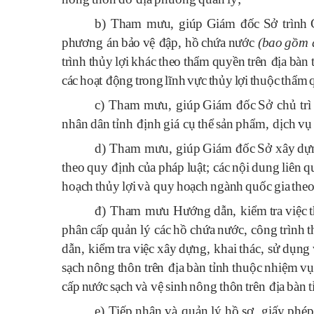
b) Tham mưu, giúp
Gi
á
m
đ
ốc
Sở tr
ì
nh
ph
ươ
ng
á
n
bảo
vệ
đ
ập
,
hồ
chứa
n
ư
ớc
(
bao
gồm
tr
ì
nh
thủy
lợi
kh
á
c
theo
thẩm
quyền
tr
ê
n
đ
ịa
b
à
n
c
á
c
hoạt
đ
ộng
trong
l
ĩ
nh
vực
thủy
lợi
thuộc
thẩm
c) Tham mưu, giúp
Gi
á
m
đ
ốc
Sở
chủ tr
nh
â
n
d
â
n
tỉnh
đ
ịnh
gi
á
cụ
thể
sản
phẩm
,
dịch
vụ
d) Tham mưu, giúp
Gi
á
m
đ
ốc
Sở x
â
y
dự
theo
quy
đ
ịnh
của
ph
á
p
luật
;
c
á
c
nội
dung
li
ê
n
q
hoạch
thủy
lợi
v
à
quy
hoạch
ng
à
nh
quốc
gia
the
đ) Tham mưu H
ư
ớng
dẫn
,
kiểm
tra
việc
ph
â
n
cấp
quản
l
ý
c
á
c
hồ
chứa
n
ư
ớc
,
c
ô
ng
tr
ì
nh
t
dẫn
,
kiểm
tra
việc
x
â
y
dựng
,
khai
th
á
c
,
sử
dụng
sạch
n
ô
ng
th
ô
n
tr
ê
n
đ
ịa
b
à
n
tỉnh
thuộc
nhiệm
v
cấp
n
ư
ớc
sạch
v
à
vệ
sinh
n
ô
ng
th
ô
n
tr
ê
n
đ
ịa
b
à
n
t
e) Tiếp
nhận
v
à
quản
l
ý
hồ
s
ơ,
giấy
ph
é
p