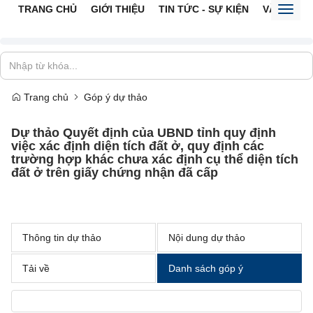
TRANG CHỦ
GIỚI THIỆU
TIN TỨC - SỰ KIỆN
VĂN BẢN 
Toggl
naviga
Trang chủ
Góp ý dự thảo
Dự thảo Quyết định của UBND tỉnh quy định
việc xác định diện tích đất ở, quy định các
trường hợp khác chưa xác định cụ thể diện tích
đất ở trên giấy chứng nhận đã cấp
Thông tin dự thảo
Nội dung dự thảo
Tải về
Danh sách góp ý