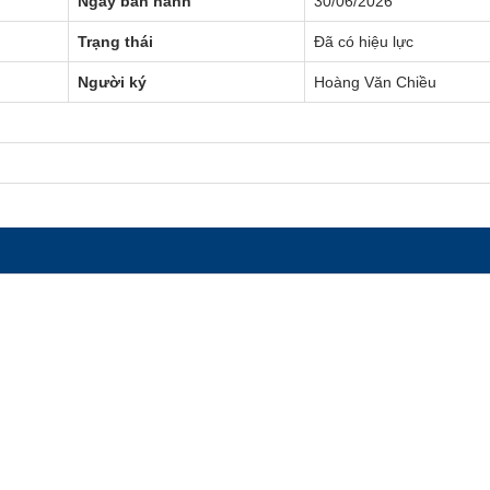
Ngày ban hành
30/06/2026
Trạng thái
Đã có hiệu lực
Người ký
Hoàng Văn Chiều
gày Sở hữu trí tuệ thế giới (26/4)
p và Môi trường