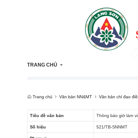
TRANG CHỦ
Thông tin Quy hoạch - Kế hoạch sử dụng đất
Trang chủ
Văn bản NN&MT
Văn bản chỉ đạo đi
ATTP Lạng Sơn
Tiêu đề văn bản
Thông báo giờ làm v
Trả lời vướng mắc người dân, doanh nghiệp
Số hiệu
521/TB-SNNMT
Trang tham vấn đánh giá tác động môi trường