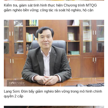
Kiểm tra, giám sát tình hình thực hiện Chương trình MTQG
giảm nghèo bền vững; công tác rà soát hộ nghèo, hộ cận
nghèo, xác định hộ làm nông nghiệp, lâm nghiệp, ngư nghiệp có
mức sống trung bình và Chương trình MTQG xây dựng nông
thôn mới năm 2025 tại xã Tân Văn
Lạng Sơn: Đòn bẩy giảm nghèo bền vững trong mô hình chính
quyền 2 cấp