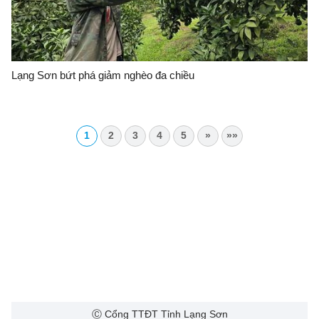
Lạng Sơn bứt phá giảm nghèo đa chiều
1
2
3
4
5
»
»»
Ⓒ Cổng TTĐT Tỉnh Lạng Sơn