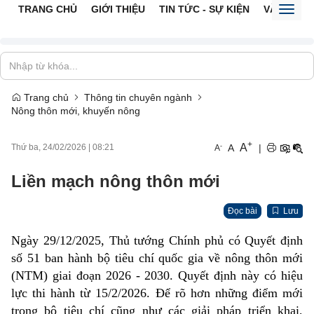
TRANG CHỦ
GIỚI THIỆU
TIN TỨC - SỰ KIỆN
VĂN BẢN 
Toggl
naviga
Trang chủ
Thông tin chuyên ngành
Nông thôn mới, khuyến nông
+
A
-
A
|
Thứ ba, 24/02/2026
|
08:21
A
Liền mạch nông thôn mới
Đọc bài
Lưu
Ngày 29/12/2025, Thủ tướng Chính phủ có Quyết định
số 51 ban hành bộ tiêu chí quốc gia về nông thôn mới
(NTM) giai đoạn 2026 - 2030. Quyết định này có hiệu
lực thi hành từ 15/2/2026. Để rõ hơn những điểm mới
trong bộ tiêu chí cũng như các giải pháp triển khai,