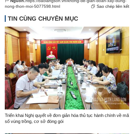
Nguồn:
https://baolangson.vn/khong-de-gian-doan-xay-dung-
nong-thon-moi-5077598.html
Sao chép liên kết
TIN CÙNG CHUYÊN MỤC
Triển khai Nghị quyết về đơn giản hóa thủ tục hành chính về mã
số vùng trồng, cơ sở đóng gói