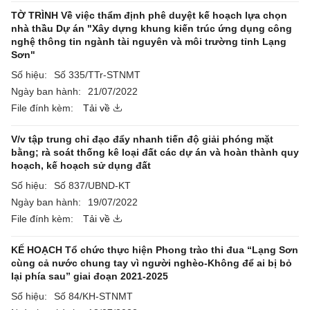
TỜ TRÌNH Về việc thẩm định phê duyệt kế hoạch lựa chọn
nhà thầu Dự án "Xây dựng khung kiến trúc ứng dụng công
nghệ thông tin ngành tài nguyên và môi trường tỉnh Lạng
Sơn"
Số hiệu:
Số 335/TTr-STNMT
Ngày ban hành:
21/07/2022
File đính kèm:
Tải về
V/v tập trung chỉ đạo đẩy nhanh tiến độ giải phóng mặt
bằng; rà soát thống kê loại đất các dự án và hoàn thành quy
hoạch, kế hoạch sử dụng đất
Số hiệu:
Số 837/UBND-KT
Ngày ban hành:
19/07/2022
File đính kèm:
Tải về
KẾ HOẠCH Tổ chức thực hiện Phong trào thi đua “Lạng Sơn
cùng cả nước chung tay vì người nghèo-Không để ai bị bỏ
lại phía sau” giai đoạn 2021-2025
Số hiệu:
Số 84/KH-STNMT