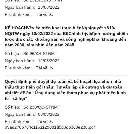
Số hiệu:
Số 1319/QĐ-STNMT
Ngày ban hành:
13/08/2022
File đính kèm:
Tải về
KẾ HOẠCHVềviệc triển khai thực hiệnNghịquyết số10-
NQ/TW ngày 10/02/2022 của BộChính trịvềđịnh hướng chiến
lược địa chất, khoáng sản và công nghiệpkhai khoáng đến
năm 2030, tầm nhìn đến năm 2045
Số hiệu:
Số 96/KH-STNMT
Ngày ban hành:
12/08/2022
File đính kèm:
Tải về
Quyết định phê duyệt dự toán và kế hoạch lựa chọn nhà
thầu thực hiện gói thầu: Tư vấn lập đề cương và dự toán
chi tiết đề án “Ứng dụng viễn thám phục vụ phát triển kinh
tế - xã hội”
Số hiệu:
Số 230/QĐ-STNMT
Ngày ban hành:
08/08/2022
File đính kèm:
Tải về
99ad278b784c1161129081d5b0db388e230.pdf