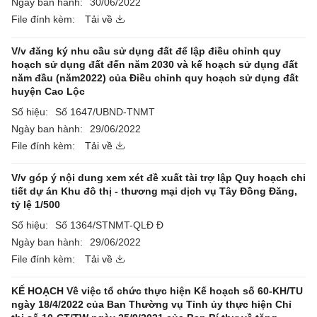
Ngày ban hành:
30/06/2022
File đính kèm:
Tải về
V/v đăng ký nhu cầu sử dụng đất để lập điều chỉnh quy
hoạch sử dụng đất đến năm 2030 và kế hoạch sử dụng đất
năm đầu (năm2022) của Điều chỉnh quy hoạch sử dụng đất
huyện Cao Lộc
Số hiệu:
Số 1647/UBND-TNMT
Ngày ban hành:
29/06/2022
File đính kèm:
Tải về
V/v góp ý nội dung xem xét đề xuất tài trợ lập Quy hoạch chi
tiết dự án Khu đô thị - thương mại dịch vụ Tây Đồng Đăng,
tỷ lệ 1/500
Số hiệu:
Số 1364/STNMT-QLĐ Đ
Ngày ban hành:
29/06/2022
File đính kèm:
Tải về
KẾ HOẠCH Về việc tổ chức thực hiện Kế hoạch số 60-KH/TU
ngày 18/4/2022 của Ban Thường vụ Tỉnh ủy thực hiện Chỉ