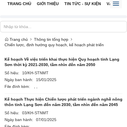
TRANG CHỦ
GIỚI THIỆU
TIN TỨC - SỰ KIỆN
VĂN BẢN 
Toggl
naviga
Trang chủ
Thông tin tổng hợp
Chiến lược, định hướng quy hoạch, kế hoạch phát triển
Kế hoạch Về việc triển khai thực hiện Quy hoạch tỉnh Lạng
Sơn thời kỳ 2021-2030, tầm nhìn đến năm 2050
Số hiệu:
10/KH-STNMT
Ngày ban hành:
15/01/2025
File đính kèm:
,
,
Kế hoạch Thực hiện Chiến lược phát triển ngành nghề nông
thôn tỉnh Lạng Sơn đến năm 2030, tầm nhìn đến năm 2045
Số hiệu:
03/KH-STNMT
Ngày ban hành:
07/01/2025
File đính kèm: