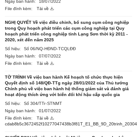
Ngày ban hành:
18/07/2022
File đính kèm:
Tải về
NGHỊ QUYẾT Về việc điều chỉnh, bổ sung cụm công nghiệp
trong Quy hoạch phát triển các cụm công nghiệp tại Quy
hoạch phát triển công nghiệp tỉnh Lạng Sơn thời kỳ 2011 -
2020, xét đến năm 2025
Số hiệu:
Số 06/NQ-HĐND-TCQLĐĐ
Ngày ban hành:
07/07/2022
File đính kèm:
Tải về
TỜ TRÌNH Về việc ban hành Kế hoạch tổ chức thực hiện
Quyết định số 148/QĐ-TTg ngày 28/01/2022 của Thủ tướng
Chính phủ về việc ban hành hệ thống giám sát và đánh giá
hoạt động thích ứng với biến đổi khí hậu cấp quốc gia
Số hiệu:
Số 304/TTr-STNMT
Ngày ban hành:
01/07/2022
File đính kèm:
Tải về
cdab8b5c3672452f10277047438b3f81T_E1_BB_9D_20trinh_20304