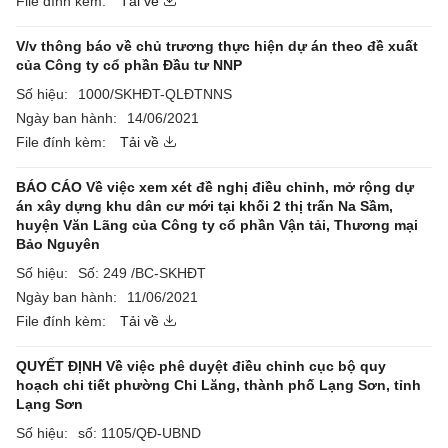
File đính kèm:
Tải về
V/v thông báo về chủ trương thực hiện dự án theo đề xuất
của Công ty cổ phần Đầu tư NNP
Số hiệu:
1000/SKHĐT-QLĐTNNS
Ngày ban hành:
14/06/2021
File đính kèm:
Tải về
BÁO CÁO Về việc xem xét đề nghị điều chỉnh, mở rộng dự
án xây dựng khu dân cư mới tại khối 2 thị trấn Na Sầm,
huyện Văn Lãng của Công ty cổ phần Vận tải, Thương mại
Bảo Nguyên
Số hiệu:
Số: 249 /BC-SKHĐT
Ngày ban hành:
11/06/2021
File đính kèm:
Tải về
QUYẾT ĐỊNH Về việc phê duyệt điều chỉnh cục bộ quy
hoạch chi tiết phường Chi Lăng, thành phố Lạng Sơn, tỉnh
Lạng Sơn
Số hiệu:
số: 1105/QĐ-UBND