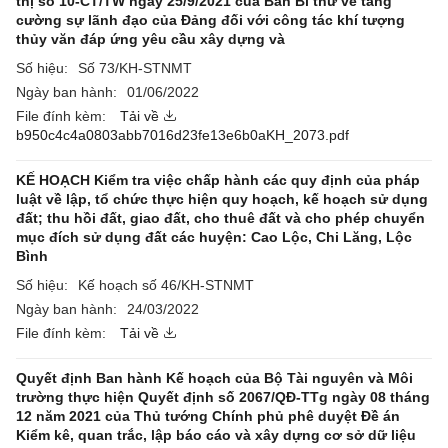
thị số 10-CT/TW ngày 25/9/2021 của Ban Bí thư về tăng
cường sự lãnh đạo của Đảng đối với công tác khí tượng
thủy văn đáp ứng yêu cầu xây dựng và
Số hiệu:
Số 73/KH-STNMT
Ngày ban hành:
01/06/2022
File đính kèm:
Tải về
b950c4c4a0803abb7016d23fe13e6b0aKH_2073.pdf
KẾ HOẠCH Kiểm tra việc chấp hành các quy định của pháp
luật về lập, tổ chức thực hiện quy hoạch, kế hoạch sử dụng
đất; thu hồi đất, giao đất, cho thuê đất và cho phép chuyển
mục đích sử dụng đất các huyện: Cao Lộc, Chi Lăng, Lộc
Bình
Số hiệu:
Kế hoạch số 46/KH-STNMT
Ngày ban hành:
24/03/2022
File đính kèm:
Tải về
Quyết định Ban hành Kế hoạch của Bộ Tài nguyên và Môi
trường thực hiện Quyết định số 2067/QĐ-TTg ngày 08 tháng
12 năm 2021 của Thủ tướng Chính phủ phê duyệt Đề án
Kiểm kê, quan trắc, lập báo cáo và xây dựng cơ sở dữ liệu