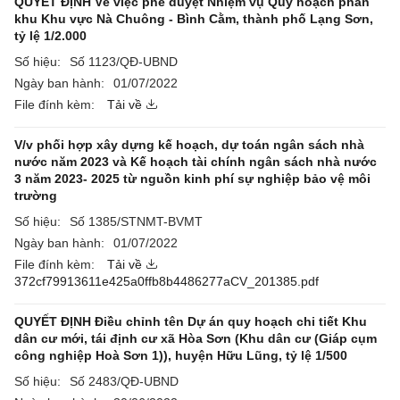
QUYẾT ĐỊNH Về việc phê duyệt Nhiệm vụ Quy hoạch phân
khu Khu vực Nà Chuông - Bình Cằm, thành phố Lạng Sơn,
tỷ lệ 1/2.000
Số hiệu:
Số 1123/QĐ-UBND
Ngày ban hành:
01/07/2022
File đính kèm:
Tải về
V/v phối hợp xây dựng kế hoạch, dự toán ngân sách nhà
nước năm 2023 và Kế hoạch tài chính ngân sách nhà nước
3 năm 2023- 2025 từ nguồn kinh phí sự nghiệp bảo vệ môi
trường
Số hiệu:
Số 1385/STNMT-BVMT
Ngày ban hành:
01/07/2022
File đính kèm:
Tải về
372cf79913611e425a0ffb8b4486277aCV_201385.pdf
QUYẾT ĐỊNH Điều chỉnh tên Dự án quy hoạch chi tiết Khu
dân cư mới, tái định cư xã Hòa Sơn (Khu dân cư (Giáp cụm
công nghiệp Hoà Sơn 1)), huyện Hữu Lũng, tỷ lệ 1/500
Số hiệu:
Số 2483/QĐ-UBND