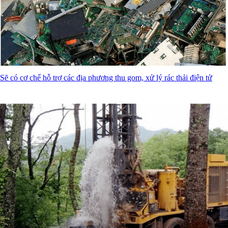
Sẽ có cơ chế hỗ trợ các địa phương thu gom, xử lý rác thải điện tử