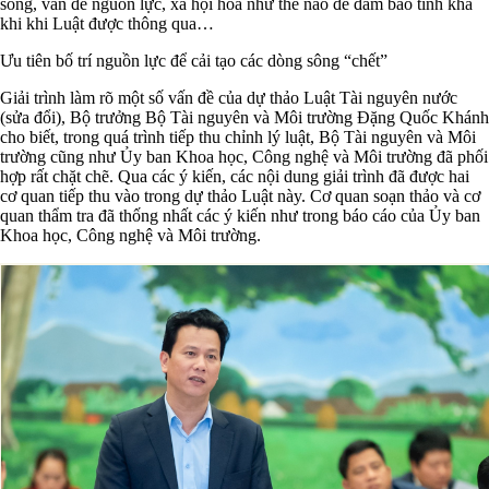
sông, vấn đề nguồn lực, xã hội hóa như thế nào để đảm bảo tính khả
khi khi Luật được thông qua…
Ưu tiên bố trí nguồn lực để cải tạo các dòng sông “chết”
Giải trình làm rõ một số vấn đề của dự thảo Luật Tài nguyên nước
(sửa đổi), Bộ trưởng Bộ Tài nguyên và Môi trường Đặng Quốc Khánh
cho biết, trong quá trình tiếp thu chỉnh lý luật, Bộ Tài nguyên và Môi
trường cũng như Ủy ban Khoa học, Công nghệ và Môi trường đã phối
hợp rất chặt chẽ. Qua các ý kiến, các nội dung giải trình đã được hai
cơ quan tiếp thu vào trong dự thảo Luật này. Cơ quan soạn thảo và cơ
quan thẩm tra đã thống nhất các ý kiến như trong báo cáo của Ủy ban
Khoa học, Công nghệ và Môi trường.