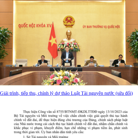
Giải trình, tiếp thu, chỉnh lý dự thảo Luật Tài nguyên nước (sửa đổi)