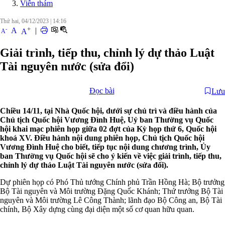
Viễn thám
Thứ hai, 04/12/2023
|
14:16
+
-
A
|
A
A
Giải trình, tiếp thu, chỉnh lý dự thảo Luật
Tài nguyên nước (sửa đổi)
Đọc bài
Lưu
Chiều 14/11, tại Nhà Quốc hội, dưới sự chủ trì và điều hành của
Chủ tịch Quốc hội Vương Đình Huệ, Uỷ ban Thường vụ Quốc
hội khai mạc phiên họp giữa 02 đợt của Kỳ họp thứ 6, Quốc hội
khoá XV. Điều hành nội dung phiên họp, Chủ tịch Quốc hội
Vương Đình Huệ cho biết, tiếp tục nội dung chương trình, Ủy
ban Thường vụ Quốc hội sẽ cho ý kiến về việc giải trình, tiếp thu,
chỉnh lý dự thảo Luật Tài nguyên nước (sửa đổi).
Dự phiên họp có Phó Thủ tướng Chính phủ Trần Hồng Hà; Bộ trưởng
Bộ Tài nguyên và Môi trường Đặng Quốc Khánh; Thứ trưởng Bộ Tài
nguyên và Môi trường Lê Công Thành; lãnh đạo Bộ Công an, Bộ Tài
chính, Bộ Xây dựng cùng đại diện một số cơ quan hữu quan.