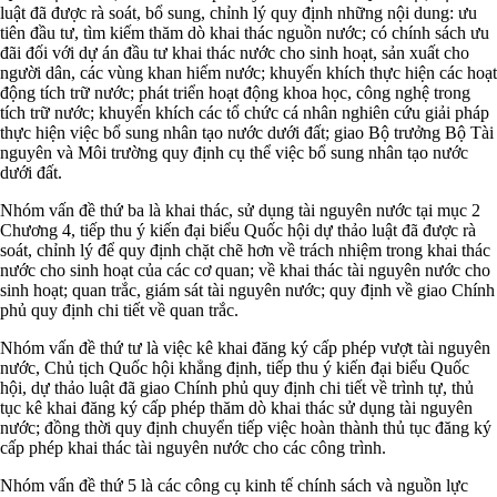
luật đã được rà soát, bổ sung, chỉnh lý quy định những nội dung: ưu
tiên đầu tư, tìm kiếm thăm dò khai thác nguồn nước; có chính sách ưu
đãi đối với dự án đầu tư khai thác nước cho sinh hoạt, sản xuất cho
người dân, các vùng khan hiếm nước; khuyến khích thực hiện các hoạt
động tích trữ nước; phát triển hoạt động khoa học, công nghệ trong
tích trữ nước; khuyến khích các tổ chức cá nhân nghiên cứu giải pháp
thực hiện việc bổ sung nhân tạo nước dưới đất; giao Bộ trưởng Bộ Tài
nguyên và Môi trường quy định cụ thể việc bổ sung nhân tạo nước
dưới đất.
Nhóm vấn đề thứ ba là khai thác, sử dụng tài nguyên nước tại mục 2
Chương 4, tiếp thu ý kiến đại biểu Quốc hội dự thảo luật đã được rà
soát, chỉnh lý để quy định chặt chẽ hơn về trách nhiệm trong khai thác
nước cho sinh hoạt của các cơ quan; về khai thác tài nguyên nước cho
sinh hoạt; quan trắc, giám sát tài nguyên nước; quy định về giao Chính
phủ quy định chi tiết về quan trắc.
Nhóm vấn đề thứ tư là việc kê khai đăng ký cấp phép vượt tài nguyên
nước, Chủ tịch Quốc hội khẳng định, tiếp thu ý kiến đại biểu Quốc
hội, dự thảo luật đã giao Chính phủ quy định chi tiết về trình tự, thủ
tục kê khai đăng ký cấp phép thăm dò khai thác sử dụng tài nguyên
nước; đồng thời quy định chuyển tiếp việc hoàn thành thủ tục đăng ký
cấp phép khai thác tài nguyên nước cho các công trình.
Nhóm vấn đề thứ 5 là các công cụ kinh tế chính sách và nguồn lực