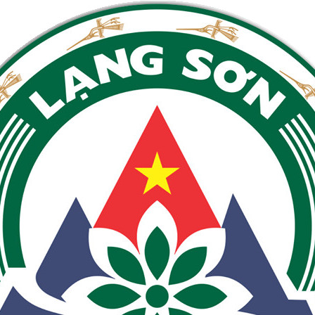
ch sử
doanh
ộng
 tạo
rí tuệ
m
kinh
thống
ường