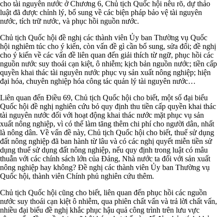
cho tài nguyên nước ở Chương 6, Chủ tịch Quốc hội nêu rõ, dự thảo
luật đã được chỉnh lý, bổ sung về các biện pháp bảo vệ tài nguyên
nước, tích trữ nước, và phục hồi nguồn nước.
Chủ tịch Quốc hội đề nghị các thành viên Ủy ban Thường vụ Quốc
hội nghiêm túc cho ý kiến, còn vấn đề gì cần bổ sung, sửa đổi; đề nghị
cho ý kiến về các vấn đề liên quan đến giải thích từ ngữ, phục hồi các
nguồn nước suy thoái cạn kiệt, ô nhiễm; kịch bản nguồn nước; tiền cấp
quyền khai thác tài nguyên nước phục vụ sản xuất nông nghiệp; hiện
đại hóa, chuyên nghiệp hóa công tác quản lý tài nguyên nước…
Liên quan đến Điều 69, Chủ tịch Quốc hội cho biết, một số đại biểu
Quốc hội đề nghị nghiên cứu bỏ quy định thu tiền cấp quyền khai thác
tài nguyên nước đối với hoạt động khai thác nước mặt phục vụ sản
xuất nông nghiệp, vì có thể làm tăng thêm chi phí cho người dân, nhất
là nông dân. Về vấn đề này, Chủ tịch Quốc hội cho biết, thuế sử dụng
đất nông nghiệp đã ban hành từ lâu và có các nghị quyết miễn tiền sử
dụng thuế sử dụng đất nông nghiệp, nếu quy định trong luật có mâu
thuẫn với các chính sách lớn của Đảng, Nhà nước ta đối với sản xuất
nông nghiệp hay không? Đề nghị các thành viên Ủy ban Thường vụ
Quốc hội, thành viên Chính phủ nghiên cứu thêm.
Chủ tịch Quốc hội cũng cho biết, liên quan đến phục hồi các nguồn
nước suy thoái cạn kiệt ô nhiễm, qua phiên chất vấn và trả lời chất vấn,
nhiều đại biểu đề nghị khắc phục hậu quả công trình trên lưu vực