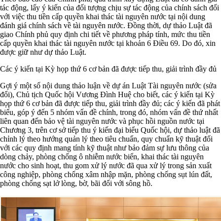
tác động, lấy ý kiến của đối tượng chịu sự tác động của chính sách đối
với việc thu tiền cấp quyền khai thác tài nguyên nước tại nội dung
đánh giá chính sách về tài nguyên nước. Đồng thời, dự thảo Luật đã
giao Chính phủ quy định chi tiết về phương pháp tính, mức thu tiền
cấp quyền khai thác tài nguyên nước tại khoản 6 Điều 69. Do đó, xin
được giữ như dự thảo Luật.
Các ý kiến tại Kỳ họp thứ 6 cơ bản đã được tiếp thu, giải trình đầy đủ
Gợi ý một số nội dung thảo luận về dự án Luật Tài nguyên nước (sửa
đổi), Chủ tịch Quốc hội Vương Đình Huệ cho biết, các ý kiến tại Kỳ
họp thứ 6 cơ bản đã được tiếp thu, giải trình đầy đủ; các ý kiến đã phát
biểu, góp ý đến 5 nhóm vấn đề chính, trong đó, nhóm vấn đề thứ nhất
liên quan đến bảo vệ tài nguyên nước và phục hồi nguồn nước tại
Chương 3, trên cơ sở tiếp thu ý kiến đại biểu Quốc hội, dự thảo luật đã
chỉnh lý theo hướng quản lý theo tiêu chuẩn, quy chuẩn kỹ thuật đối
với các quy định mang tính kỹ thuật như bảo đảm sự lưu thông của
dòng chảy, phòng chống ô nhiễm nước biển, khai thác tài nguyên
nước cho sinh hoạt, thu gom xử lý nước đã qua xử lý trong sản xuất
công nghiệp, phòng chống xâm nhập mặn, phòng chống sụt lún đất,
phòng chống sạt lở lòng, bờ, bãi đối với sông hồ.