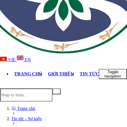
VIE
EN
Toggle
TRANG CHỦ
GIỚI THIỆU
TIN TỨC - SỰ KIỆN
navigation
Trang chủ
Tin tức - Sự kiện