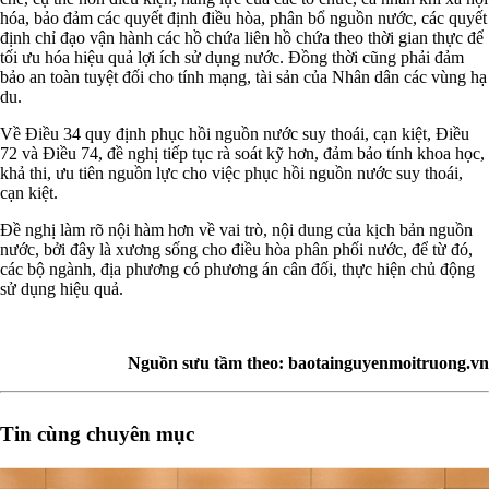
hóa, bảo đảm các quyết định điều hòa, phân bổ nguồn nước, các quyết
định chỉ đạo vận hành các hồ chứa liên hồ chứa theo thời gian thực để
tối ưu hóa hiệu quả lợi ích sử dụng nước. Đồng thời cũng phải đảm
bảo an toàn tuyệt đối cho tính mạng, tài sản của Nhân dân các vùng hạ
du.
Về Điều 34 quy định phục hồi nguồn nước suy thoái, cạn kiệt, Điều
72 và Điều 74, đề nghị tiếp tục rà soát kỹ hơn, đảm bảo tính khoa học,
khả thi, ưu tiên nguồn lực cho việc phục hồi nguồn nước suy thoái,
cạn kiệt.
Đề nghị làm rõ nội hàm hơn về vai trò, nội dung của kịch bản nguồn
nước, bởi đây là xương sống cho điều hòa phân phối nước, để từ đó,
các bộ ngành, địa phương có phương án cân đối, thực hiện chủ động
sử dụng hiệu quả.
Nguồn sưu tầm theo: baotainguyenmoitruong.vn
Tin cùng chuyên mục