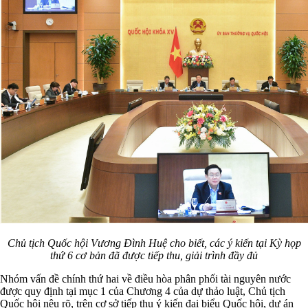
Chủ tịch Quốc hội Vương Đình Huệ cho biết, các ý kiến tại Kỳ họp
thứ 6 cơ bản đã được tiếp thu, giải trình đầy đủ
Nhóm vấn đề chính thứ hai về điều hòa phân phối tài nguyên nước
được quy định tại mục 1 của Chương 4 của dự thảo luật, Chủ tịch
Quốc hội nêu rõ, trên cơ sở tiếp thu ý kiến đại biểu Quốc hội, dự án