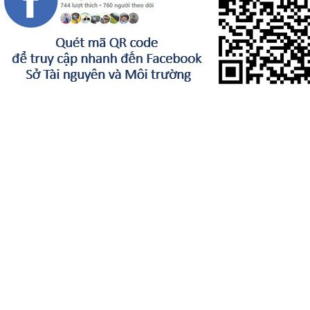
Sở Nông nghiệp và Môi trường tỉnh Lạng Sơn
Giấy phép số:
20 / GP-TTĐT ngày 12/03/2015 của Cục phát
thanh, truyền hình và điện tử thông tin Cơ quan thường trực: Văn
phòng Ủy ban nhân dân tỉnh Lạng Sơn.
Chịu trách nhiệm:
Ông Nguyễn Hữu Chiến - Giám đốc Sở
Địa chỉ:
Trụ sở 1: Số 118 đường Ba Sơn, phường Tam Thanh, tỉnh
Lạng Sơn/Trụ Sở 2: Số 05 đường Lý Thái Tổ, phường Đông Kinh,
tỉnh Lạng Sơn
Điện thoại:
(084-0205) 3870327/(084-0205) 3870353
Fax:
(084-0205) 3870327/(084-0205) 3870353