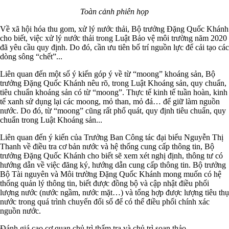
Toàn cảnh phiên họp
Về xã hội hóa thu gom, xử lý nước thải, Bộ trưởng Đặng Quốc Khánh
cho biết, việc xử lý nước thải trong Luật Bảo vệ môi trường năm 2020
đã yêu cầu quy định. Do đó, cần ưu tiên bố trí nguồn lực để cải tạo các
dòng sông “chết”...
Liên quan đến một số ý kiến góp ý về từ “moong” khoáng sản, Bộ
trưởng Đặng Quốc Khánh nêu rõ, trong Luật Khoáng sản, quy chuẩn,
tiêu chuẩn khoáng sản có từ “moong”. Thực tế kinh tế tuần hoàn, kinh
tế xanh sử dụng lại các moong, mỏ than, mỏ đá… để giữ làm nguồn
nước. Do đó, từ “moong” cũng rất phổ quát, quy định tiêu chuẩn, quy
chuẩn trong Luật Khoáng sản...
Liên quan đến ý kiến của Trưởng Ban Công tác đại biểu Nguyễn Thị
Thanh về điều tra cơ bản nước và hệ thống cung cấp thông tin, Bộ
trưởng Đặng Quốc Khánh cho biết sẽ xem xét nghị định, thông tư có
hướng dẫn về việc đăng ký, hướng dẫn cung cấp thông tin. Bộ trưởng
Bộ Tài nguyên và Môi trường Đặng Quốc Khánh mong muốn có hệ
thống quản lý thông tin, biết được đồng bộ và cập nhật điều phối
lượng nước (nước ngầm, nước mặt…) và tổng hợp được lượng tiêu thụ
nước trong quá trình chuyển đổi số để có thể điều phối chính xác
nguồn nước.
Đánh giá cao cơ quan chủ trì thẩm tra và chủ trì soạn thảo