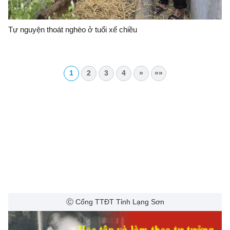
Tự nguyện thoát nghèo ở tuổi xế chiều
1
2
3
4
»
»»
Ⓒ Cổng TTĐT Tỉnh Lạng Sơn