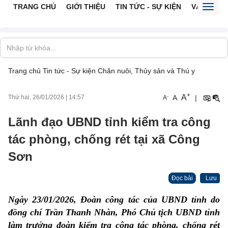
TRANG CHỦ
GIỚI THIỆU
TIN TỨC - SỰ KIỆN
VĂN BẢN 
Toggl
naviga
Trang chủ
Tin tức - Sự kiện
Chăn nuôi, Thủy sản và Thú y
+
A
-
A
|
Thứ hai, 26/01/2026
|
14:57
A
Lãnh đạo UBND tỉnh kiểm tra công
tác phòng, chống rét tại xã Công
Sơn
Đọc bài
Lưu
Ngày 23/01/2026, Đoàn công tác của UBND tỉnh do
đồng chí Trần Thanh Nhàn, Phó Chủ tịch UBND tỉnh
làm trưởng đoàn kiểm tra công tác phòng, chống rét