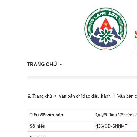
TRANG CHỦ
Thông tin Quy hoạch - Kế hoạch sử dụng đất
Trang chủ
Văn bản chỉ đạo điều hành
Văn bản c
ATTP Lạng Sơn
Tiêu đề văn bản
Quyết định Về việc 
Trả lời vướng mắc người dân, doanh nghiệp
Số hiệu
436/QĐ-SNNMT
Trang tham vấn đánh giá tác động môi trường