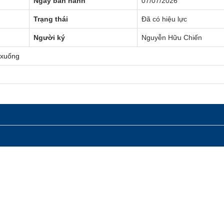
Ngày ban hành
07/07/2026
Trạng thái
Đã có hiệu lực
Người ký
Nguyễn Hữu Chiến
gày Sở hữu trí tuệ thế giới (26/4)
 xuống
p và Môi trường