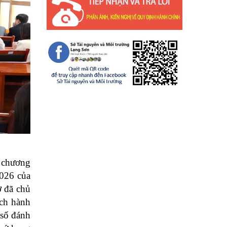
a chương
2026 của
ở đã chủ
ách hành
 số đánh