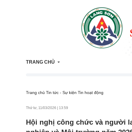
TRANG CHỦ
Thông tin Quy hoạch - Kế hoạch sử dụng đất
Trang chủ
Tin tức - Sự kiện
Tin hoạt động
ATTP Lạng Sơn
Thứ tư, 11/03/2026
|
13:59
Trả lời vướng mắc người dân, doanh nghiệp
Hội nghị công chức và người 
Trang tham vấn đánh giá tác động môi trường