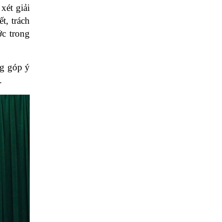
xét giải
t, trách
ớc trong
ng góp ý
.