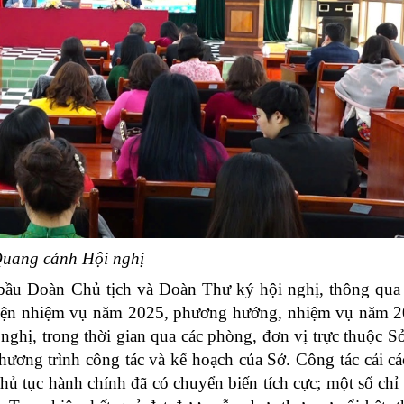
uang cảnh Hội nghị
nh bầu Đoàn Chủ tịch và Đoàn Thư ký hội nghị, thông qu
c hiện nhiệm vụ năm 2025, phương hướng, nhiệm vụ năm 
ghị, trong thời gian qua các phòng, đơn vị trực thuộc S
chương trình công tác và kế hoạch của Sở. Công tác cải c
t thủ tục hành chính đã có chuyển biến tích cực; một số chỉ