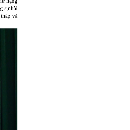
thứ hạng
g sự hài
 thấp và