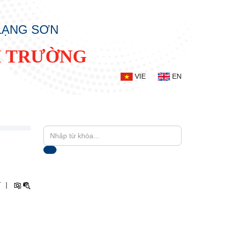
 LẠNG SƠN
I TRƯỜNG
VIE
EN
+
|