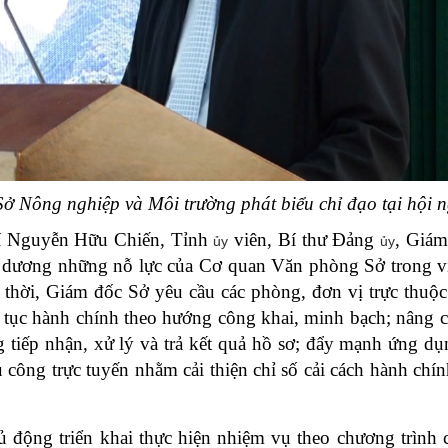
ở Nông nghiệp và Môi trường phát biểu chỉ đạo tại hội n
í Nguyễn Hữu Chiến, Tỉnh
viên, Bí thư Đảng
, Giám
ủy
ủy
 dương những nỗ lực của Cơ quan Văn phòng Sở trong vi
 thời, Giám đốc Sở yêu cầu các phòng, đơn vị trực thuộc
hủ tục hành chính theo hướng công khai, minh bạch; nâng c
g tiếp nhận, xử lý và trả kết quả hồ sơ; đẩy mạnh ứng d
 công trực tuyến nhằm cải thiện chỉ số cải cách hành chín
 động triển khai thực hiện nhiệm vụ theo chương trình 