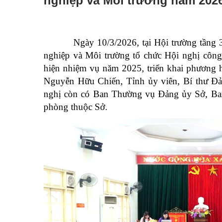
nghiệp và Môi trường năm 202
Đường dây nóng
Tuyển dụng
Ngày 10/3/2026, tại Hội trường tầng 3 
Ngày Sáng tạo và Đổi mới sáng tạo thế giới (21/4) và N
nghiệp và Môi trường tổ chức Hội nghị côn
hiện nhiệm vụ năm 2025, triển khai phương 
Luật Đất đai năm 2024
Văn bản pháp quy
Nguyễn Hữu Chiến, Tỉnh ủy viên, Bí thư Đ
Danh sách tự công bố sản phẩm
nghị còn có Ban Thường vụ Đảng ủy Sở, Ban
phòng thuộc Sở.
Thông báo hoạt động sản xuất kinh doanh
Kỷ niệm 80 năm Ngày truyền thống Ngành Nông nghiệ
ocop tỉnh lạng sơn
Nông nghiệp thông minh