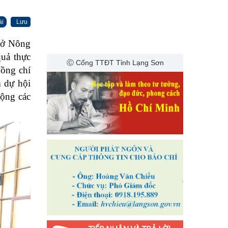
ài
Lưu
Sở Nông
uả thực
Ⓒ Cổng TTĐT Tỉnh Lạng Sơn
đồng chí
 dự hội
ộng các