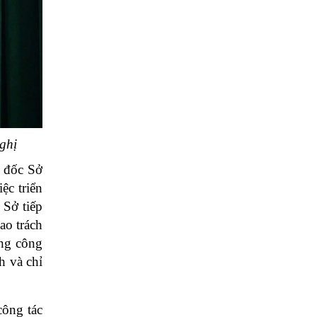
ghị
 đốc Sở
ệc triển
 Sở tiếp
ao trách
ụng công
h và chỉ
công tác