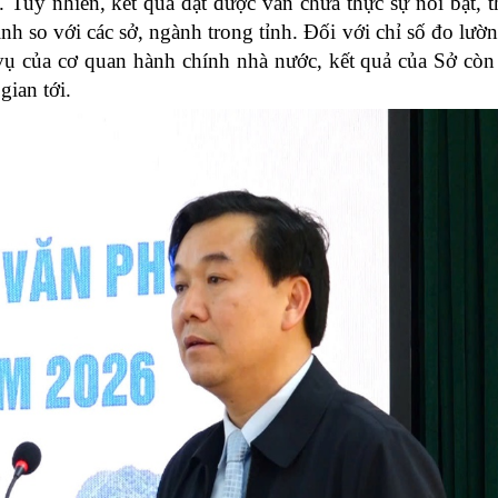
. Tuy nhiên, kết quả đạt được vẫn chưa thực sự nổi bật, 
h so với các sở, ngành trong tỉnh. Đối với chỉ số đo lườn
 vụ của cơ quan hành chính nhà nước, kết quả của Sở còn
gian tới.