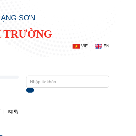
 LẠNG SƠN
I TRƯỜNG
VIE
EN
+
|