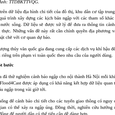
Ảnh: TTDBKTTVQG.
n dữ liệu địa hình chi tiết của đô thị, khu dân cư tập trung
 quá trình xây dựng các kịch bản ngập với các tham số khác
nước sông. Dữ liệu sẽ được xử lý để đưa ra thông tin cảnh
n thực. Những vấn đề này rất cần chính quyền địa phương v
ặt chẽ với cơ quan dự báo.
tượng thủy văn quốc gia đang cung cấp các dịch vụ khí hậu để
 riêng trên phạm vi toàn quốc theo nhu cầu của người dùng.
ột bước
 đã thử nghiệm cảnh báo ngập cho nội thành Hà Nội mỗi kh
Flood4Cast được áp dụng có khả năng kết hợp dữ liệu quan 
âu ngập trong vài giờ tới.
hống để cảnh báo chi tiết cho các tuyến giao thông có nguy 
ian có thể xảy ra ngập úng. Đồng thời, nghiên cứu hướng
động để người dân có thể tiếp cận dễ dàng hơn.