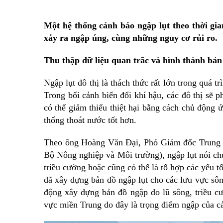
Đường dây nóng
Một hệ thống cảnh báo ngập lụt theo thời gi
Tuyển dụng
xảy ra ngập úng, cùng những nguy cơ rủi ro.
Ngày Sáng tạo và Đổi mới sáng tạo thế giới (21/4) và N
Thu thập dữ liệu quan trắc và hình thành bản
Luật Đất đai năm 2024
Văn bản pháp quy
Ngập lụt đô thị
là thách thức rất lớn trong quá 
Danh sách tự công bố sản phẩm
Trong bối cảnh biến đổi khí hậu, các đô thị sẽ 
có thể giảm thiểu thiệt hại bằng cách chủ động 
Thông báo hoạt động sản xuất kinh doanh
thống thoát nước tốt hơn.
Kỷ niệm 80 năm Ngày truyền thống Ngành Nông nghiệ
Theo ông Hoàng Văn Đại, Phó Giám đốc Trung 
ocop tỉnh lạng sơn
Bộ Nông nghiệp và Môi trường), ngập lụt nói ch
triều cường hoặc cũng có thể là tổ hợp các yếu 
Nông nghiệp thông minh
đã xây dựng bản đồ ngập lụt cho các lưu vực sô
động xây dựng bản đồ ngập do lũ sông, triều cư
vực miền Trung do đây là trọng điểm ngập của c