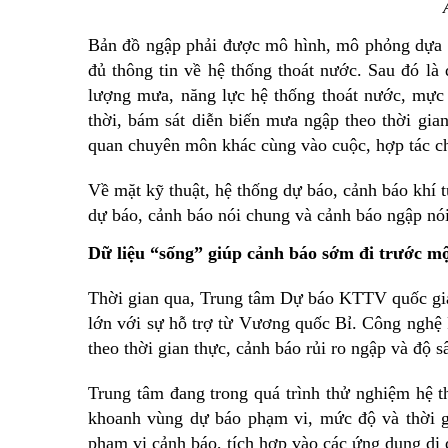
Bản đồ ngập phải được mô hình, mô phỏng dựa trê
đủ thông tin về hệ thống thoát nước. Sau đó là
lượng mưa, năng lực hệ thống thoát nước, mực 
thời, bám sát diễn biến mưa ngập theo thời gia
quan chuyên môn khác cùng vào cuộc, hợp tác ch
Về mặt kỹ thuật, hệ thống dự báo, cảnh báo khí 
dự báo, cảnh báo nói chung và cảnh báo ngập nói
Dữ liệu “sống” giúp cảnh báo sớm đi trước m
Thời gian qua, Trung tâm Dự báo KTTV quốc gia
lớn với sự hỗ trợ từ Vương quốc Bỉ. Công nghệ 
theo thời gian thực, cảnh báo rủi ro ngập và độ s
Trung tâm đang trong quá trình thử nghiệm hệ t
khoanh vùng dự báo phạm vi, mức độ và thời g
phạm vi cảnh báo, tích hợp vào các ứng dụng di 