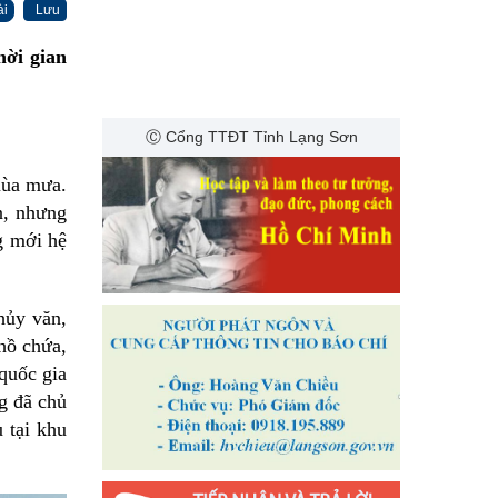
ài
Lưu
hời gian
Ⓒ Cổng TTĐT Tỉnh Lạng Sơn
mùa mưa.
n, nhưng
g mới hệ
hủy văn,
hồ chứa,
quốc gia
g đã chủ
 tại khu