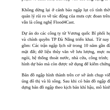
Không dừng lại ở cảnh báo ngập lụt có tính th
quản lý rủi ro về tác động của mưa cực đoan tr
vẫn là công nghệ Flood4Cast.
Dự án do các công ty từ Vương quốc Bỉ phối h
và chính quyền TP Đà Nẵng triển khai. Từ nay
gồm: Các trận ngập lịch sử trong 10 năm gần đâ
mặt đất; dữ liệu thủy văn về lưu lượng, mực n
ngòi, hệ thống thoát nước, nhà cửa, công trình;
hình dự báo mà còn được sử dụng để kiểm chứng, 
Bản đồ ngập hình thành trên cơ sở ảnh chụp vi
úng đô thị và lũ sông. Sau khi có bản đồ ngập 
dựng bản đồ ngập theo kịch bản khí hậu, mô hình 