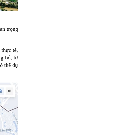
uan trọng
 thực tế,
g bộ, từ
có thể dự