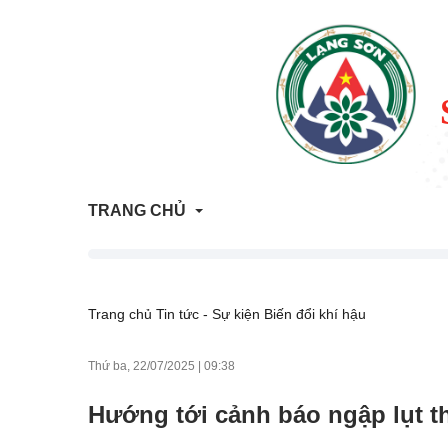
TRANG CHỦ
Thông tin Quy hoạch - Kế hoạch sử dụng đất
Trang chủ
Tin tức - Sự kiện
Biến đổi khí hậu
ATTP Lạng Sơn
Thứ ba, 22/07/2025
|
09:38
Trả lời vướng mắc người dân, doanh nghiệp
Hướng tới cảnh báo ngập lụt th
Trang tham vấn đánh giá tác động môi trường