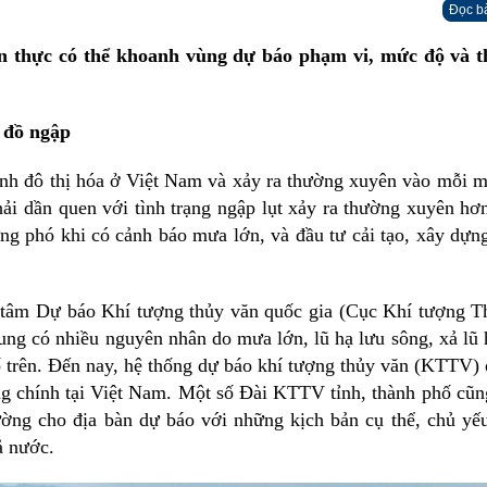
Đọc b
an thực có thể khoanh vùng dự báo phạm vi, mức độ và t
gày Sở hữu trí tuệ thế giới (26/4)
 đồ ngập
trình đô thị hóa ở Việt Nam và xảy ra thường xuyên vào mỗi 
phải dần quen với tình trạng ngập lụt xảy ra thường xuyên hơ
ứng phó khi có cảnh báo mưa lớn, và đầu tư cải tạo, xây dựn
p và Môi trường
tâm Dự báo Khí tượng thủy văn quốc gia (Cục Khí tượng T
ung có nhiều nguyên nhân do mưa lớn, lũ hạ lưu sông, xả lũ 
tố trên. Đến nay, hệ thống dự báo khí tượng thủy văn (KTTV) 
ng chính tại Việt Nam. Một số Đài KTTV tỉnh, thành phố cũn
ờng cho địa bàn dự báo với những kịch bản cụ thể, chủ yếu
ả nước.