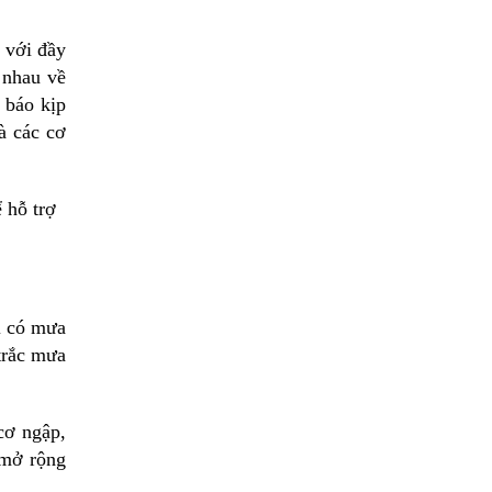
 với đầy
 nhau về
 báo kịp
à các cơ
 hỗ trợ
i có mưa
trắc mưa
cơ ngập,
 mở rộng