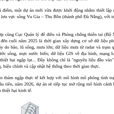
ời điểm, một dự án mới vừa được khởi động nhằm thiết lập 
ên lưu vực sông Vu Gia – Thu Bồn (thành phố Đà Nẵng), với t
ợp cùng Cục Quản lý đê điều và Phòng chống thiên tai (B
 đến cuối năm 2025 là thời gian xây dựng cơ sở dữ liệu p
y do bão, lũ sông, mưa lớn; dữ liệu mưa từ radar và trạm q
ước sông, mực nước biển; dữ liệu GIS về địa hình, mạng l
 thiệt hại ngập lụt... Đây không chỉ là "nguyên liệu đầu vào
hiệu chỉnh và cập nhật hệ thống theo thời gian thực.
ễn thám ngập thực tế kết hợp với mô hình mô phỏng tình tr
đầu tiên, năm 2026, dự án sẽ tiếp tục mở rộng mô hình cảnh 
thiệt hại kinh tế.