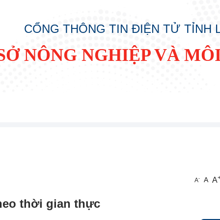
CỔNG THÔNG TIN ĐIỆN TỬ TỈNH
SỞ NÔNG NGHIỆP VÀ MÔ
A
-
A
A
eo thời gian thực