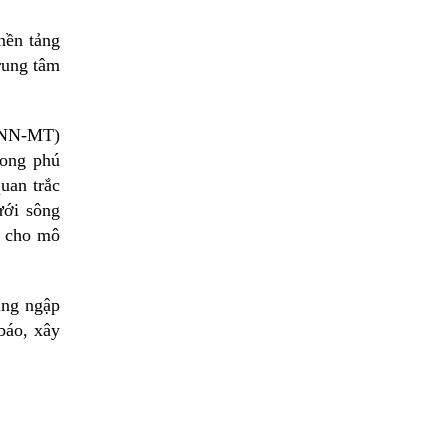
nền tảng
rung tâm
ộ NN-MT)
hong phú
uan trắc
ưới sông
" cho mô
ạng ngập
báo, xây