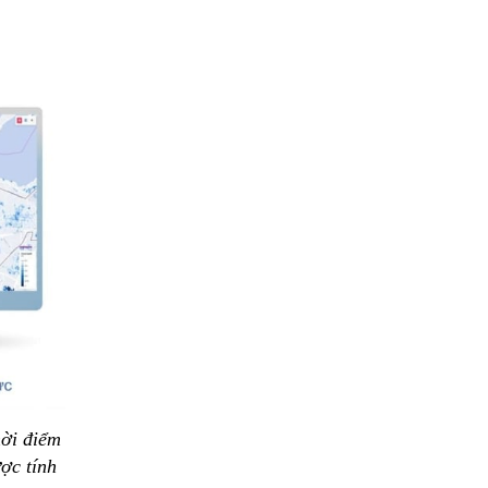
hời điểm
ợc tính