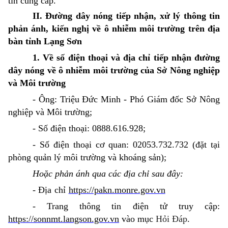
tin cung cấp.
II. Đường dây nóng tiếp nhận, xử lý thông tin
phản ánh, kiến nghị về
ô nhiễm môi trường trên địa
bàn tỉnh Lạng Sơn
1. Về số điện thoại và địa chỉ tiếp nhận đường
dây nóng về ô nhiễm môi trường của Sở Nông nghiệp
và Môi trường
- Ông: Triệu Đức Minh - Phó Giám đốc Sở Nông
nghiệp và Môi trường;
- Số điện thoại: 0888.616.928;
- Số điện thoại cơ quan: 02053.732.732 (đặt tại
phòng quản lý môi trường và khoáng sản);
Hoặc phản ánh qua các địa chỉ sau đây:
-
Địa chỉ
https://pakn.monre.gov.vn
- Trang thông tin điện tử truy cập:
https://sonnmt.langson.gov.vn
vào mục
Hỏi Đáp
.