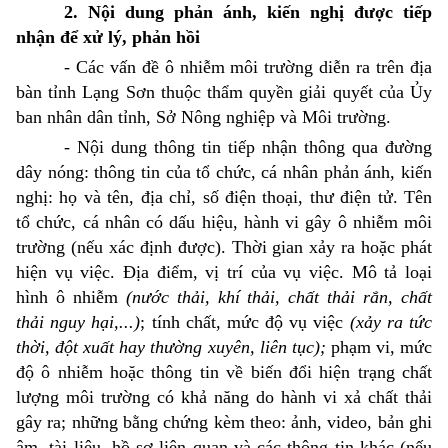
2. Nội dung phản ánh, kiến nghị được tiếp
nhận để xử lý, phản hồi
- Các vấn đề ô nhiễm môi trường diễn ra trên địa
bàn tỉnh Lạng Sơn thuộc thẩm quyền giải quyết của Ủy
ban nhân dân tỉnh, Sở Nông nghiệp và Môi trường.
- Nội dung thông tin tiếp nhận thông qua đường
dây nóng: thông tin của tổ chức, cá nhân phản ánh, kiến
nghị: họ và tên, địa chỉ, số điện thoại, thư điện tử. Tên
tổ chức, cá nhân có dấu hiệu, hành vi gây ô nhiễm môi
trường (nếu xác định được). Thời gian xảy ra hoặc phát
hiện vụ việc. Địa điểm, vị trí của vụ việc. Mô tả loại
hình ô nhiễm
(nước thải, khí thải, chất thải rắn, chất
thải nguy hại,...)
; tính chất, mức độ vụ việc
(xảy ra tức
thời, đột xuất hay thường xuyên, liên tục);
phạm vi, mức
độ ô nhiễm hoặc thông tin về biến đổi hiện trạng chất
lượng môi trường có khả năng do hành vi xả chất thải
gây ra; những bằng chứng kèm theo: ảnh, video, bản ghi
âm, tài liệu, hồ sơ liên quan và các thông tin khác (nếu