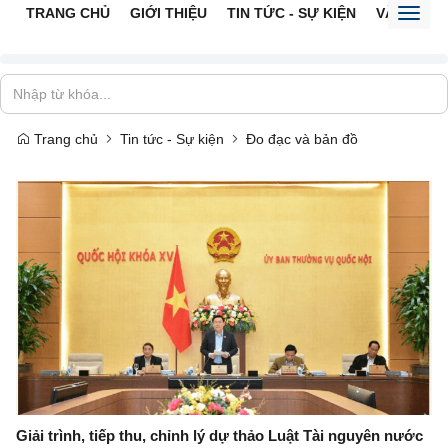
TRANG CHỦ
GIỚI THIỆU
TIN TỨC - SỰ KIỆN
VĂN BẢN 
Toggl
naviga
Trang chủ
Tin tức - Sự kiện
Đo đạc và bản đồ
Giải trình, tiếp thu, chỉnh lý dự thảo Luật Tài nguyên nước