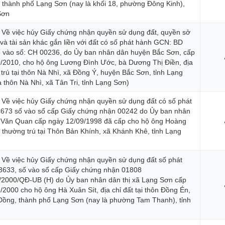
 thành phố Lạng Sơn (nay là khối 18, phường Đông Kinh),
Sơn
 Về việc hủy Giấy chứng nhận quyền sử dụng đất, quyền sở
và tài sản khác gắn liền với đất có số phát hành GCN: BD
 vào sổ: CH 00236, do Ủy ban nhân dân huyện Bắc Sơn, cấp
/2010, cho hộ ông Lương Đình Ước, bà Dương Thị Điền, địa
 trú tại thôn Nà Nhì, xã Đồng Ý, huyện Bắc Sơn, tỉnh Lạng
à thôn Nà Nhì, xã Tân Tri, tỉnh Lạng Sơn)
 Về việc hủy Giấy chứng nhận quyền sử dụng đất có số phát
4673 số vào sổ cấp Giấy chứng nhận 00242 do Ủy ban nhân
 Văn Quan cấp ngày 12/09/1998 đã cấp cho hộ ông Hoàng
hỉ thường trú tại Thôn Bản Khính, xã Khánh Khê, tỉnh Lạng
 Về việc hủy Giấy chứng nhận quyền sử dụng đất số phát
3633, số vào sổ cấp Giấy chứng nhận 01808
2000/QĐ-UB (H) do Ủy ban nhân dân thị xã Lạng Sơn cấp
/2000 cho hộ ông Hà Xuân Sít, địa chỉ đất tại thôn Đồng Én,
ồng, thành phố Lạng Sơn (nay là phường Tam Thanh), tỉnh