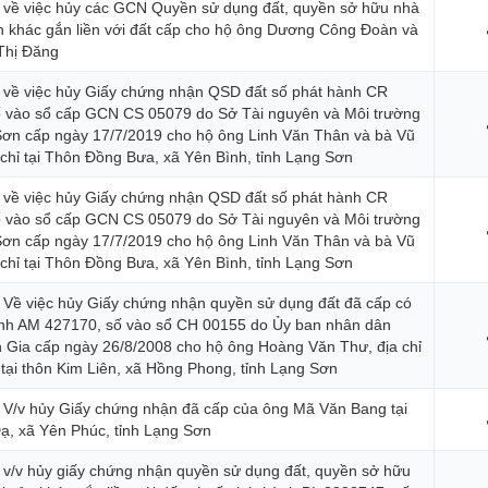
 về việc hủy các GCN Quyền sử dụng đất, quyền sở hữu nhà
ản khác gắn liền với đất cấp cho hộ ông Dương Công Đoàn và
Thị Đăng
 về việc hủy Giấy chứng nhận QSD đất số phát hành CR
ố vào sổ cấp GCN CS 05079 do Sở Tài nguyên và Môi trường
Sơn cấp ngày 17/7/2019 cho hộ ông Linh Văn Thân và bà Vũ
a chỉ tại Thôn Đồng Bưa, xã Yên Bình, tỉnh Lạng Sơn
 về việc hủy Giấy chứng nhận QSD đất số phát hành CR
ố vào sổ cấp GCN CS 05079 do Sở Tài nguyên và Môi trường
Sơn cấp ngày 17/7/2019 cho hộ ông Linh Văn Thân và bà Vũ
a chỉ tại Thôn Đồng Bưa, xã Yên Bình, tỉnh Lạng Sơn
 Về việc hủy Giấy chứng nhận quyền sử dụng đất đã cấp có
ành AM 427170, số vào sổ CH 00155 do Ủy ban nhân dân
 Gia cấp ngày 26/8/2008 cho hộ ông Hoàng Văn Thư, địa chỉ
 tại thôn Kim Liên, xã Hồng Phong, tỉnh Lạng Sơn
 V/v hủy Giấy chứng nhận đã cấp của ông Mã Văn Bang tại
ạ, xã Yên Phúc, tỉnh Lạng Sơn
 v/v hủy giấy chứng nhận quyền sử dụng đất, quyền sở hữu