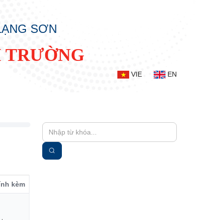
 LẠNG SƠN
I TRƯỜNG
VIE
EN
đính kèm