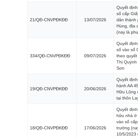
Quyết định
sổ cấp Gi
21/QĐ-CNVPĐKĐĐ
13/07/2026
dân thành 
Hùng, địa 
(nay là ph
Quyết định
số vào sổ
334/QĐ-CNVPĐKĐĐ
09/07/2026
theo quyết
Thị Quýnh 
Sơn
Quyết định
hành AA 4
19/QĐ-CNVPĐKĐĐ
20/06/2026
Hữu Lũng c
tại thôn L
Quyết định
hữu nhà ở 
vào sổ cấ
18/QĐ-CNVPĐKĐĐ
17/06/2026
trường (na
10/5/2023 