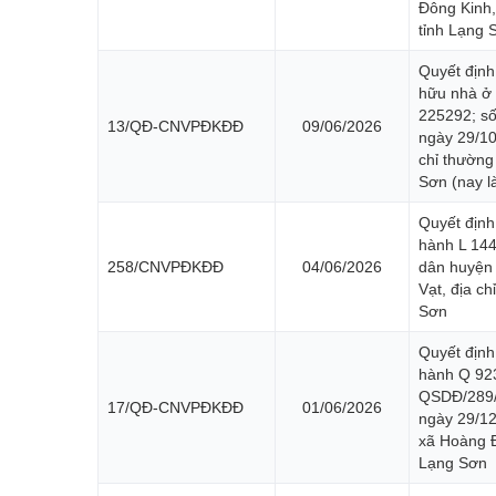
Đông Kinh,
tỉnh Lạng 
Quyết định
hữu nhà ở 
225292; số
13/QĐ-CNVPĐKĐĐ
09/06/2026
ngày 29/10
chỉ thường
Sơn (nay l
Quyết định
hành L 14
258/CNVPĐKĐĐ
04/06/2026
dân huyện
Vạt, địa c
Sơn
Quyết định
hành Q 92
QSDĐ/289/
17/QĐ-CNVPĐKĐĐ
01/06/2026
ngày 29/12
xã Hoàng Đ
Lạng Sơn