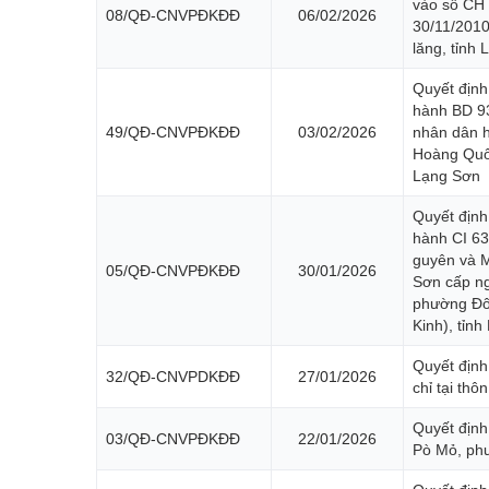
vào sổ CH
08/QĐ-CNVPĐKĐĐ
06/02/2026
30/11/2010
lăng, tỉnh
Quyết định
hành BD 9
49/QĐ-CNVPĐKĐĐ
03/02/2026
nhân dân 
Hoàng Quốc
Lạng Sơn
Quyết định
hành CI 63
guyên và M
05/QĐ-CNVPĐKĐĐ
30/01/2026
Sơn cấp ng
phường Đôn
Kinh), tỉn
Quyết định
32/QĐ-CNVPDKĐĐ
27/01/2026
chỉ tại th
Quyết định
03/QĐ-CNVPĐKĐĐ
22/01/2026
Pò Mỏ, phư