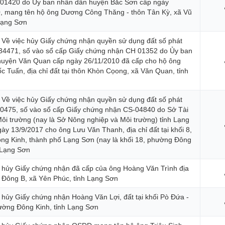
 01420 do Ủy ban nhân dân huyện Bắc Sơn cấp ngày
, mang tên hộ ông Dương Công Thăng - thôn Tân Kỳ, xã Vũ
 Lạng Sơn
 Về việc hủy Giấy chứng nhận quyền sử dụng đất số phát
34471, số vào sổ cấp Giấy chứng nhận CH 01352 do Ủy ban
huyện Văn Quan cấp ngày 26/11/2010 đã cấp cho hộ ông
 Tuấn, địa chỉ đất tại thôn Khòn Cọong, xã Văn Quan, tỉnh
 Về việc hủy Giấy chứng nhận quyền sử dụng đất số phát
0475, số vào sổ cấp Giấy chứng nhận CS-04840 do Sở Tài
ôi trường (nay là Sở Nông nghiệp và Môi trường) tỉnh Lạng
ày 13/9/2017 cho ông Lưu Văn Thanh, địa chỉ đất tại khối 8,
g Kinh, thành phố Lạng Sơn (nay là khối 18, phường Đông
h Lạng Sơn
 hủy Giấy chứng nhận đã cấp của ông Hoàng Văn Trình địa
ôn Đông B, xã Yên Phúc, tỉnh Lạng Sơn
 hủy Giấy chứng nhận Hoàng Văn Lợi, đất tại khối Pò Đứa -
ờng Đông Kinh, tỉnh Lạng Sơn