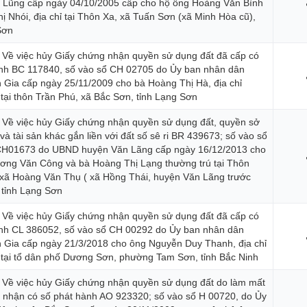
 Lũng cấp ngày 04/10/2005 cấp cho hộ ông Hoàng Văn Bình
hị Nhói, địa chỉ tại Thôn Xa, xã Tuấn Sơn (xã Minh Hòa cũ),
Sơn
 Về việc hủy Giấy chứng nhận quyền sử dụng đất đã cấp có
nh BC 117840, số vào sổ CH 02705 do Ủy ban nhân dân
gày Sở hữu trí tuệ thế giới (26/4)
 Gia cấp ngày 25/11/2009 cho bà Hoàng Thị Hà, địa chỉ
 tại thôn Trần Phú, xã Bắc Sơn, tỉnh Lạng Sơn
 Về việc hủy Giấy chứng nhận quyền sử dụng đất, quyền sở
và tài sản khác gắn liền với đất số sê ri BR 439673; số vào sổ
H01673 do UBND huyện Văn Lãng cấp ngày 16/12/2013 cho
ơng Văn Công và bà Hoàng Thị Lạng thường trú tại Thôn
xã Hoàng Văn Thụ ( xã Hồng Thái, huyện Văn Lãng trước
p và Môi trường
 tỉnh Lạng Sơn
 Về việc hủy Giấy chứng nhận quyền sử dụng đất đã cấp có
nh CL 386052, số vào sổ CH 00292 do Ủy ban nhân dân
 Gia cấp ngày 21/3/2018 cho ông Nguyễn Duy Thanh, địa chỉ
 tại tổ dân phố Dương Sơn, phường Tam Sơn, tỉnh Bắc Ninh
 Về việc hủy Giấy chứng nhận quyền sử dụng đất do làm mất
 nhận có số phát hành AO 923320; số vào sổ H 00720, do Ủy