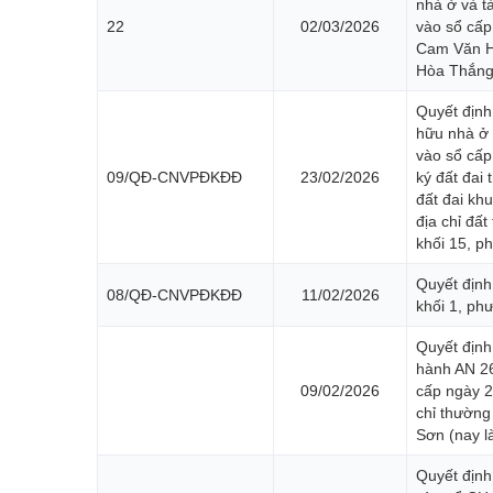
nhà ở và t
22
02/03/2026
vào sổ cấ
Cam Văn Hợ
Hòa Thắng 
Quyết định
hữu nhà ở 
vào sổ cấ
09/QĐ-CNVPĐKĐĐ
23/02/2026
ký đất đai
đất đai kh
địa chỉ đấ
khối 15, p
Quyết định
08/QĐ-CNVPĐKĐĐ
11/02/2026
khối 1, ph
Quyết định
hành AN 2
09/02/2026
cấp ngày 2
chỉ thường
Sơn (nay l
Quyết định