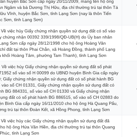
dân huyện Bắc Sơn cấp ngày 20/11/2009, mang tên hộ ông
 Ngâm và bà Dương Thị Hữu, địa chỉ thường trú tại thôn Tá
Hữu Vĩnh, huyện Bắc Sơn, tỉnh Lạng Sơn (nay là thôn Tiến
c Sơn, tỉnh Lạng Sơn)
 Về việc hủy Giấy chứng nhận quyền sử dụng đất có số vào
ấy chứng nhận 00392 339/1998/QĐ-UB(H) do Ủy ban nhân
 Lạng Sơn cấp ngày 28/12/1998 cho hộ ông Hoàng Văn
 chỉ đất tại thôn Phai Chằn, xã Hoàng Đồng, thành phố Lạng
à khối Hoàng Tâm, phường Tam Thanh), tỉnh Lạng Sơn
 Về việc hủy Giấy chứng nhận quyền sử dung đất số phát
71952 số vào sổ H 00099 do UBND huyện Bình Gia cấp ngày
; Giấy chứng nhận quyền sử dụng đất có số phát hành BG
 vào sổ CH 01331, Giấy chứng nhận quyền sử dụng đất có
ành BG 884331, số vào sổ CH 01330 và Giấy chứng nhận
ụng đất có số phát hành BG 886515, số vào sổ CH 02883 do
n Bình Gia cấp ngày 16/11/2010 cho hộ ông Hà Quang Pẩu,
ường trú tại thôn Đoàn Kết, xã Hồng Phong, tỉnh Lạng Sơn
 Về việc hủy các Giấy chứng nhận quyền sử dụng đất đã
ho hộ ông Hứa Văn Hiền, địa chỉ thường trú tại thôn Quang
 Phúc, tỉnh Lạng Sơn