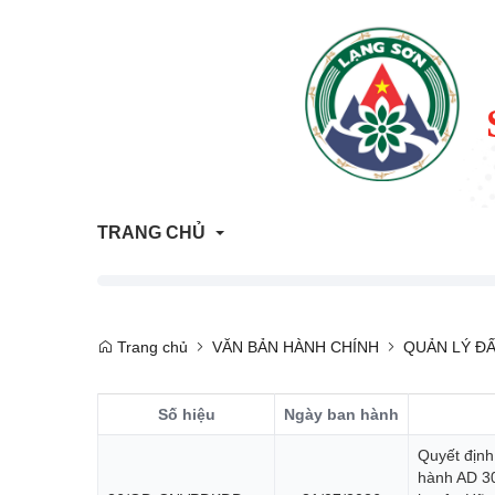
TRANG CHỦ
Thông tin Quy hoạch - Kế hoạch sử dụng đất
Trang chủ
VĂN BẢN HÀNH CHÍNH
QUẢN LÝ ĐẤ
ATTP Lạng Sơn
Số hiệu
Ngày ban hành
Trả lời vướng mắc người dân, doanh nghiệp
Quyết định
Trang tham vấn đánh giá tác động môi trường
hành AD 3