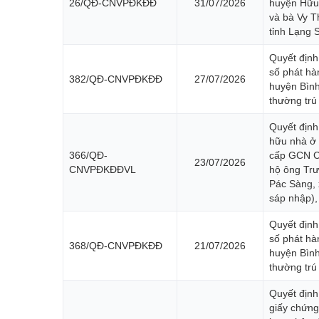
26/QĐ-CNVPĐKĐĐ
31/07/2026
huyện Hữu
Đường dây nóng
và bà Vy T
tỉnh Lạng 
Tuyển dụng
Quyết định
số phát hà
Ngày Sáng tạo và Đổi mới sáng tạo thế giới (21/4) và N
382/QĐ-CNVPĐKĐĐ
27/07/2026
huyện Bình
thường trú
Luật Đất đai năm 2024
Văn bản pháp quy
Quyết định
Danh sách tự công bố sản phẩm
hữu nhà ở 
366/QĐ-
cấp GCN C
Thông báo hoạt động sản xuất kinh doanh
23/07/2026
CNVPĐKĐĐVL
hộ ông Trư
Pác Sàng, 
Kỷ niệm 80 năm Ngày truyền thống Ngành Nông nghiệ
sáp nhập),
ocop tỉnh lạng sơn
Quyết định
số phát hà
368/QĐ-CNVPĐKĐĐ
21/07/2026
Nông nghiệp thông minh
huyện Bình
thường trú
Quyết định
giấy chứng