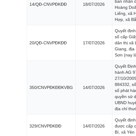
ban nhân 
14/QĐ-CNVPĐKĐĐ
18/07/2026
Hoàng Doãn
Liếng, xã 
Hợp, xã Bắ
Quyết định
sổ cấp Gi
20/QĐ-CNVPĐKĐĐ
17/07/2026
dân thị xã
Giang, địa
Sơn (nay l
Quyết Định
hành AG 9
27/10/2009
884332, số
350/CNVPĐKĐĐKVBG
14/07/2026
số phát h
quyền sử d
UBND huyệ
địa chỉ th
Quyết định
329/CNVPĐKĐĐ
14/07/2026
được cấp c
Bí, xã Yên