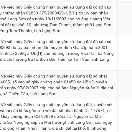
 Về việc hủy Giấy chứng nhận quyền sử dụng đất có số vào
ấy chứng nhận 01839 375/2003/QĐ-UB(H) do Ủy ban nhân
phố Lạng Sơn cấp ngày 19/11/2003 cho hộ ông Hoàng Việt
chỉ đất tại khối 10, phường Tam Thanh, thành phố Lạng Sơn
ường Tam Thanh), tỉnh Lạng Sơn
 Về việc hủy Giấy chứng nhận quyền sử dụng đất đã cấp có
 00693 do Ủy ban nhân dân huyện Bình Gia cấp năm 2001
 định số 258/QĐ-UB(H) cho hộ ông Trương Văn Hải, bà Nông
địa chỉ thường trú tại thôn Bản Hấu, xã Tân Văn, tỉnh Lạng
 Về việc hủy Giấy chứng nhận quyền sử dụng đất số phát
54665, số vào sổ giấy chứng nhận 01450 do UBND huyện
ấp ngày 07/02/2007 cấp cho hộ ông Nguyễn Xuân Y, địa chỉ
ay, xã Thiện Tân, tỉnh Lạng Sơn
 Về việc hủy Giấy chứng nhận quyền sử dụng đất, quyền sở
và tài sản khác gắn liền với đất số phát hành DL 177571, số
p Giấy chứng nhận CS-07639 do Sở Tài Nguyên và Môi
y là Sở Nông nghiệp và Môi trường) tỉnh Lạng Sơn cấp ngày
cho ông Phạm Nhật Thành, địa chỉ đất tại khối 8, phường