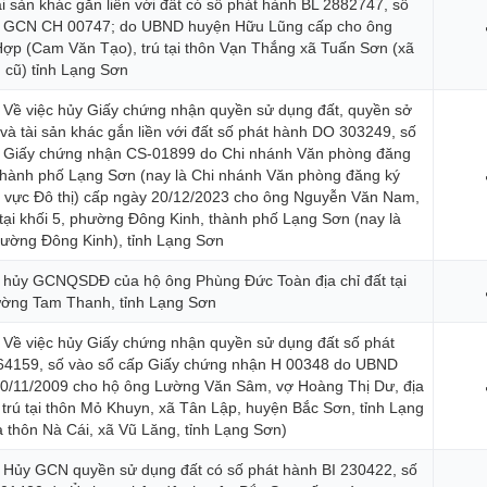
ài sản khác gắn liền với đất có số phát hành BL 2882747, số
p GCN CH 00747; do UBND huyện Hữu Lũng cấp cho ông
p (Cam Văn Tạo), trú tại thôn Vạn Thắng xã Tuấn Sơn (xã
cũ) tỉnh Lạng Sơn
 Về việc hủy Giấy chứng nhận quyền sử dụng đất, quyền sở
và tài sản khác gắn liền với đất số phát hành DO 303249, số
p Giấy chứng nhận CS-01899 do Chi nhánh Văn phòng đăng
 thành phố Lạng Sơn (nay là Chi nhánh Văn phòng đăng ký
u vực Đô thị) cấp ngày 20/12/2023 cho ông Nguyễn Văn Nam,
t tại khối 5, phường Đông Kinh, thành phố Lạng Sơn (nay là
hường Đông Kinh), tỉnh Lạng Sơn
 hủy GCNQSDĐ của hộ ông Phùng Đức Toàn địa chỉ đất tại
ường Tam Thanh, tỉnh Lạng Sơn
 Về việc hủy Giấy chứng nhận quyền sử dụng đất số phát
64159, số vào sổ cấp Giấy chứng nhận H 00348 do UBND
0/11/2009 cho hộ ông Lường Văn Sâm, vợ Hoàng Thị Dư, địa
 trú tại thôn Mỏ Khuyn, xã Tân Lập, huyện Bắc Sơn, tỉnh Lạng
à thôn Nà Cái, xã Vũ Lăng, tỉnh Lạng Sơn)
 Hủy GCN quyền sử dụng đất có số phát hành BI 230422, số