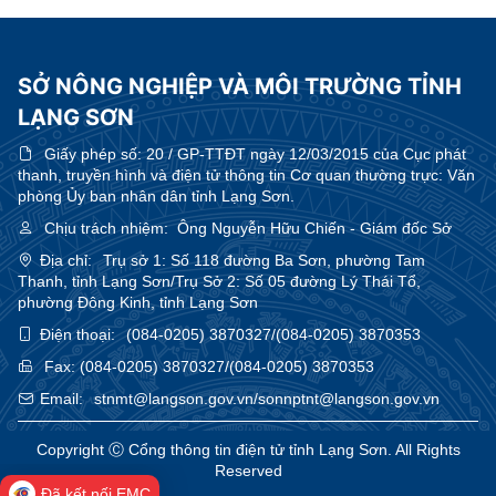
SỞ NÔNG NGHIỆP VÀ MÔI TRƯỜNG TỈNH
LẠNG SƠN
Giấy phép số:
20 / GP-TTĐT ngày 12/03/2015 của Cục phát
thanh, truyền hình và điện tử thông tin Cơ quan thường trực: Văn
phòng Ủy ban nhân dân tỉnh Lạng Sơn.
Chịu trách nhiệm:
Ông Nguyễn Hữu Chiến - Giám đốc Sở
Địa chỉ:
Trụ sở 1: Số 118 đường Ba Sơn, phường Tam
Thanh, tỉnh Lạng Sơn/Trụ Sở 2: Số 05 đường Lý Thái Tổ,
phường Đông Kinh, tỉnh Lạng Sơn
Điện thoại:
(084-0205) 3870327/(084-0205) 3870353
Fax:
(084-0205) 3870327/(084-0205) 3870353
Email:
stnmt@langson.gov.vn/sonnptnt@langson.gov.vn
Copyright Ⓒ Cổng thông tin điện tử tỉnh Lạng Sơn. All Rights
Reserved
Đã kết nối EMC