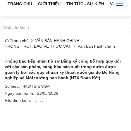
TRANG CHỦ
GIỚI THIỆU
TIN TỨC - SỰ KIỆN
VĂN BẢN 
Toggl
naviga
Trang chủ
VĂN BẢN HÀNH CHÍNH
TRỒNG TRỌT, BẢO VỆ THỰC VẬT
Văn bản hành chính
Thông báo tiếp nhận hồ sơ Đăng ký công bố hợp quy đối
với các sản phẩm, hàng hóa sản xuất trong nước được
quản lý bởi các quy chuẩn kỹ thuật quốc gia do Bộ Nông
nghiệp và Môi trường ban hành (HTX Đoàn Kết)
Số hiệu:
442/TB-SNNMT
Ngày ban hành:
22/05/2026
File đính kèm:
,
,
,
,