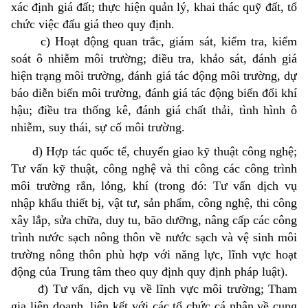
xác định giá đất; thực hiện quản lý, khai thác quỹ đất, tổ
chức việc đấu giá theo quy định.
c) Hoạt động quan trắc, giám sát, kiểm tra, kiểm
soát ô nhiễm môi trường; điều tra, khảo sát, đánh giá
hiện trạng môi trường, đánh giá tác động môi trường, dự
báo diễn biến môi trường, đánh giá tác động biến đổi khí
hậu; điều tra thống kê, đánh giá chất thải, tình hình ô
nhiễm, suy thái, sự cố môi trường.
d) Hợp tác quốc tế, chuyển giao kỹ thuật công nghệ;
Tư vấn kỹ thuật, công nghệ và thi công các công trình
môi trường rắn, lỏng, khí (trong đó: Tư vấn dịch vụ
nhập khẩu thiết bị, vật tư, sản phẩm, công nghệ, thi công
xây lắp, sửa chữa, duy tu, bão dưỡng, nâng cấp các công
trình nước sạch nông thôn về nước sạch và vệ sinh môi
trường nông thôn phù hợp với năng lực, lĩnh vực hoạt
động của Trung tâm theo quy định quy định pháp luật).
đ) Tư vấn, dịch vụ về lĩnh vực môi trường; Tham
gia liên doanh, liên kết với các tổ chức cá nhân về cung