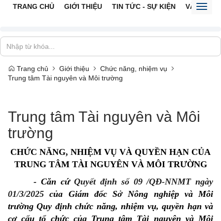
TRANG CHỦ
GIỚI THIỆU
TIN TỨC - SỰ KIỆN
VĂN BẢN 
Toggl
naviga
Trang chủ
Giới thiệu
Chức năng, nhiệm vụ
Trung tâm Tài nguyên và Môi trường
Trung tâm Tài nguyên và Môi
trường
CHỨC NĂNG, NHIỆM VỤ VÀ QUYỀN HẠN CỦA
TRUNG TÂM TÀI NGUYÊN VÀ MÔI TRƯỜNG
- Căn cứ
Quyết định số 09 /QĐ-NNMT ngày
01/3/2025
của Giám đốc Sở Nông nghiệp và Môi
trường
Quy định chức năng, nhiệm vụ, quyền hạn và
cơ cấu tổ chức của Trung tâm Tài nguyên và Môi