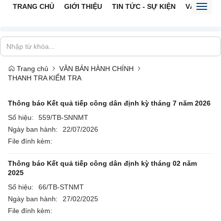
TRANG CHỦ
GIỚI THIỆU
TIN TỨC - SỰ KIỆN
VĂN BẢN 
Toggl
naviga
Trang chủ
VĂN BẢN HÀNH CHÍNH
THANH TRA KIỂM TRA
Thông báo Kết quả tiếp công dân định kỳ tháng 7 năm 2026
Số hiệu:
559/TB-SNNMT
Ngày ban hành:
22/07/2026
File đính kèm:
Thông báo Kết quả tiếp công dân định kỳ tháng 02 năm
2025
Số hiệu:
66/TB-STNMT
Ngày ban hành:
27/02/2025
File đính kèm: