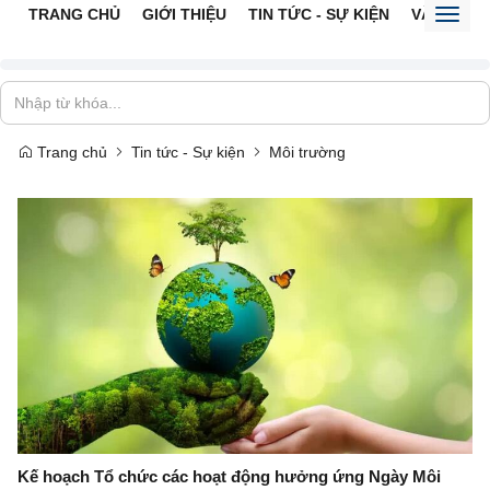
TRANG CHỦ
GIỚI THIỆU
TIN TỨC - SỰ KIỆN
VĂN BẢN 
Toggl
naviga
Trang chủ
Tin tức - Sự kiện
Môi trường
Kế hoạch Tổ chức các hoạt động hưởng ứng Ngày Môi