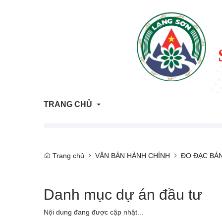
TRANG CHỦ
Thông tin Quy hoạch - Kế hoạch sử dụng đất
Trang chủ
VĂN BẢN HÀNH CHÍNH
ĐO ĐẠC BẢ
ATTP Lạng Sơn
Danh mục dự án đầu tư
Trả lời vướng mắc người dân, doanh nghiệp
Trang tham vấn đánh giá tác động môi trường
Nội dung đang được cập nhật...