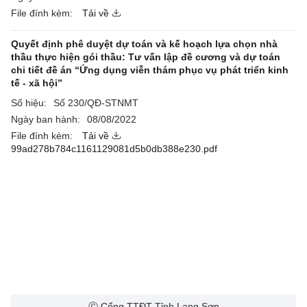
File đính kèm:
Tải về
Quyết định phê duyệt dự toán và kế hoạch lựa chọn nhà
thầu thực hiện gói thầu: Tư vấn lập đề cương và dự toán
chi tiết đề án “Ứng dụng viễn thám phục vụ phát triển kinh
tế - xã hội”
Số hiệu:
Số 230/QĐ-STNMT
Ngày ban hành:
08/08/2022
File đính kèm:
Tải về
99ad278b784c1161129081d5b0db388e230.pdf
Ⓒ Cổng TTĐT Tỉnh Lạng Sơn