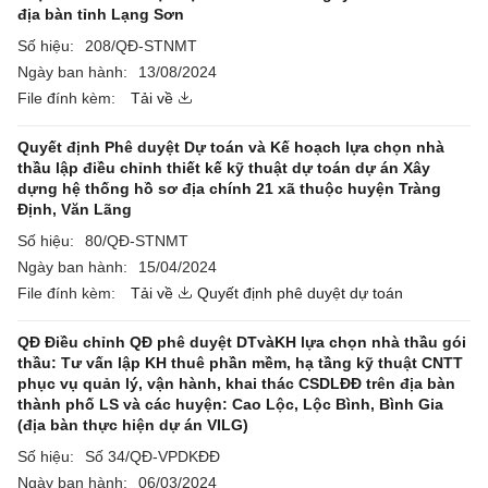
địa bàn tỉnh Lạng Sơn
Số hiệu:
208/QĐ-STNMT
Ngày ban hành:
13/08/2024
File đính kèm:
Tải về
Quyết định Phê duyệt Dự toán và Kế hoạch lựa chọn nhà
thầu lập điều chỉnh thiết kế kỹ thuật dự toán dự án Xây
dựng hệ thống hồ sơ địa chính 21 xã thuộc huyện Tràng
Định, Văn Lãng
Số hiệu:
80/QĐ-STNMT
Ngày ban hành:
15/04/2024
File đính kèm:
Tải về
Quyết định phê duyệt dự toán
QĐ Điều chỉnh QĐ phê duyệt DTvàKH lựa chọn nhà thầu gói
thầu: Tư vấn lập KH thuê phần mềm, hạ tầng kỹ thuật CNTT
phục vụ quản lý, vận hành, khai thác CSDLĐĐ trên địa bàn
thành phố LS và các huyện: Cao Lộc, Lộc Bình, Bình Gia
(địa bàn thực hiện dự án VILG)
Số hiệu:
Số 34/QĐ-VPDKĐĐ
Ngày ban hành:
06/03/2024