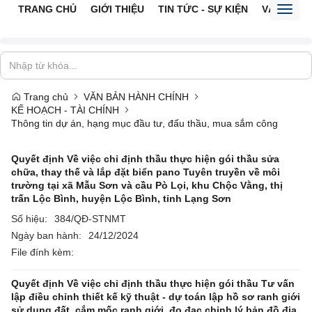
TRANG CHỦ
GIỚI THIỆU
TIN TỨC - SỰ KIỆN
VĂN BẢN 
Toggl
naviga
Trang chủ
VĂN BẢN HÀNH CHÍNH
KẾ HOẠCH - TÀI CHÍNH
Thông tin dự án, hạng mục đầu tư, đấu thầu, mua sắm công
Quyết định Về việc chỉ định thầu thực hiện gói thầu sửa
chữa, thay thế và lắp đặt biển pano Tuyên truyền về môi
trường tại xã Mẫu Sơn và cầu Pò Lọi, khu Chộc Vằng, thị
trấn Lộc Bình, huyện Lộc Bình, tỉnh Lạng Sơn
Số hiệu:
384/QĐ-STNMT
Ngày ban hành:
24/12/2024
File đính kèm:
Quyết định Về việc chỉ định thầu thực hiện gói thầu Tư vấn
lập điều chỉnh thiết kế kỹ thuật - dự toán lập hồ sơ ranh giới
sử dụng đất, cắm mốc ranh giới, đo đạc chỉnh lý bản đồ địa