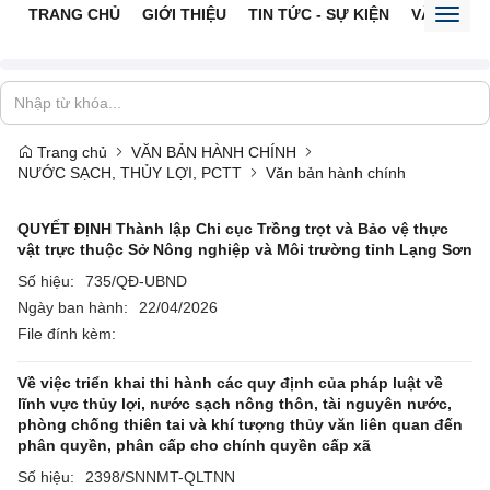
TRANG CHỦ
GIỚI THIỆU
TIN TỨC - SỰ KIỆN
VĂN BẢN 
Toggl
naviga
Trang chủ
VĂN BẢN HÀNH CHÍNH
NƯỚC SẠCH, THỦY LỢI, PCTT
Văn bản hành chính
QUYẾT ĐỊNH Thành lập Chi cục Trồng trọt và Bảo vệ thực
vật trực thuộc Sở Nông nghiệp và Môi trường tỉnh Lạng Sơn
Số hiệu:
735/QĐ-UBND
Ngày ban hành:
22/04/2026
File đính kèm:
Về việc triển khai thi hành các quy định của pháp luật về
lĩnh vực thủy lợi, nước sạch nông thôn, tài nguyên nước,
phòng chống thiên tai và khí tượng thủy văn liên quan đến
phân quyền, phân cấp cho chính quyền cấp xã
Số hiệu:
2398/SNNMT-QLTNN