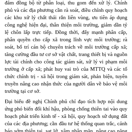
đảm đồng bộ từ phân loại, thu gom đến xử lý. Chính
phủ và các địa phương cần rà soát, điều chỉnh quy hoạch
các khu xử lý chất thải rắn liên vùng, ưu tiên áp dụng
công nghệ hiện đại, thân thiện môi trường, giảm dần tỷ
lệ chôn lấp trực tiếp. Đồng thời, đẩy mạnh phân cấp,
phân quyền cho cấp xã trong lĩnh vực môi trường; rà
soát, bố trí cán bộ chuyên trách về môi trường cấp xã;
tăng cường đầu tư cơ sở vật chất, trang thiết bị và nguồn
lực tài chính cho công tác giám sát, xử lý vi phạm môi
trường ở cấp xã; phát huy vai trò của MTTQ và các tổ
chức chính trị - xã hội trong giám sát, phản biện, tuyên
truyền nâng cao nhận thức của người dân về bảo vệ môi
trường tại cơ sở.
Đại biểu đề nghị Chính phủ chỉ đạo tích hợp nội dung
ứng phó biến đổi khí hậu, phòng chống thiên tai vào quy
hoạch phát triển kinh tế - xã hội, quy hoạch sử dụng đất
của các địa phương; cần đầu tư hệ thống quan trắc, cảnh
báo sớm thiên tai, sạt lở, xâm nhập mặn, nâng cao năng