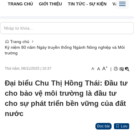
TRANG CHỦ
GIỚI THIỆU
TIN TỨC - SỰ KIỆN
VĂN BẢN 
Toggl
naviga
Trang chủ
Kỷ niệm 80 năm Ngày truyền thống Ngành Nông nghiệp và Môi
trường
+
A
-
A
|
Thứ năm, 06/11/2025
|
10:37
A
Đại biểu Chu Thị Hồng Thái: Đầu tư
cho bảo vệ môi trường là đầu tư
cho sự phát triển bền vững của đất
nước
Đọc bài
Lưu