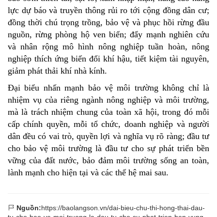
lực dự báo và truyền thông rủi ro tới cộng đồng dân cư;
đồng thời chú trọng trồng, bảo vệ và phục hồi rừng đầu
nguồn, rừng phòng hộ ven biển; đẩy mạnh nghiên cứu
và nhân rộng mô hình nông nghiệp tuần hoàn, nông
nghiệp thích ứng biến đổi khí hậu, tiết kiệm tài nguyên,
giảm phát thải khí nhà kính.
Đại biểu nhấn mạnh bảo vệ môi trường không chỉ là
nhiệm vụ của riêng ngành nông nghiệp và môi trường,
mà là trách nhiệm chung của toàn xã hội, trong đó mỗi
cấp chính quyền, mỗi tổ chức, doanh nghiệp và người
dân đều có vai trò, quyền lợi và nghĩa vụ rõ ràng; đầu tư
cho bảo vệ môi trường là đầu tư cho sự phát triển bền
vững của đất nước, bảo đảm môi trường sống an toàn,
lành mạnh cho hiện tại và các thế hệ mai sau.
Nguồn:
https://baolangson.vn/dai-bieu-chu-thi-hong-thai-dau-
tu-cho-bao-ve-moi-truong-la-dau-tu-cho-su-phat-trien-ben-vung-