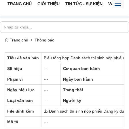
TRANG CHỦ
GIỚI THIỆU
TIN TỨC - SỰ KIỆN
VĂN BẢN 
Toggl
naviga
Trang chủ
Thông báo
Tiêu đề văn bản
Biểu tổng hợp Danh sách thí sinh nộp phiếu 
Số hiệu
---
Cơ quan ban hành
Phạm vi
---
Ngày ban hành
Ngày hiệu lực
---
Trạng thái
Loại văn bản
---
Người ký
File đính kèm
Danh sách thí sinh nộp phiếu Đăng ký dự t
Mô tả
---