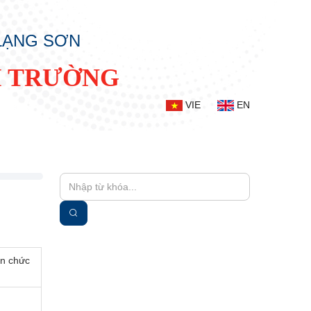
 LẠNG SƠN
I TRƯỜNG
VIE
EN
ên chức