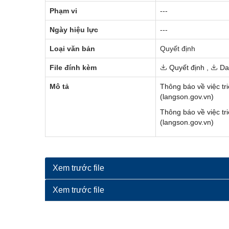
Đường dây nóng
Phạm vi
---
Ngày hiệu lực
---
Tuyển dụng
Loại văn bản
Quyết định
Ngày Sáng tạo và Đổi mới sáng tạo thế giới (21/4) và N
File đính kèm
Quyết định
,
Dan
Luật Đất đai năm 2024
Văn bản pháp quy
Mô tả
Thông báo về việc tri
Danh sách tự công bố sản phẩm
(langson.gov.vn)
Thông báo về việc tri
Thông báo hoạt động sản xuất kinh doanh
(langson.gov.vn)
Kỷ niệm 80 năm Ngày truyền thống Ngành Nông nghiệ
ocop tỉnh lạng sơn
Xem trước file
Nông nghiệp thông minh
Xem trước file