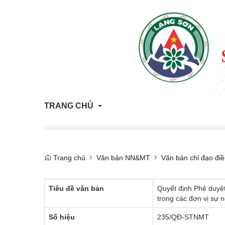
TRANG CHỦ
Thông tin Quy hoạch - Kế hoạch sử dụng đất
Trang chủ
Văn bản NN&MT
Văn bản chỉ đạo đi
ATTP Lạng Sơn
Tiêu đề văn bản
Quyết định Phê duyệt
Trả lời vướng mắc người dân, doanh nghiệp
trong các đơn vị sự 
Trang tham vấn đánh giá tác động môi trường
Số hiệu
235/QĐ-STNMT