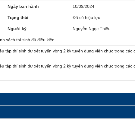
Ngày ban hành
10/09/2024
Trạng thái
Đã có hiệu lực
Người ký
Nguyễn Ngọc Thiều
gày Sở hữu trí tuệ thế giới (26/4)
h sách thí sinh đủ điều kiện
ệu tập thí sinh dự xét tuyển vòng 2 kỳ tuyển dụng viên chức trong các đ
ệu tập thí sinh dự xét tuyển vòng 2 kỳ tuyển dụng viên chức trong các đ
p và Môi trường